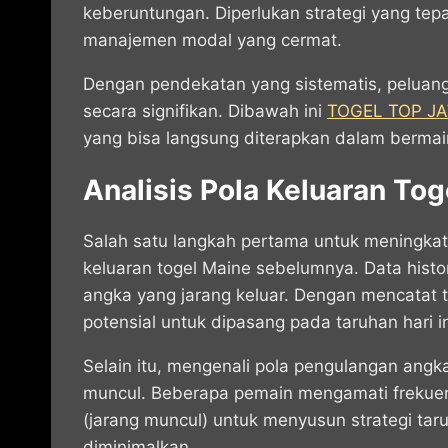
keberuntungan. Diperlukan strategi yang tepat
manajemen modal yang cermat.
Dengan pendekatan yang sistematis, peluan
secara signifikan. Dibawah ini
TOGEL TOP J
yang bisa langsung diterapkan dalam bermain 
Analisis Pola Keluaran To
Salah satu langkah pertama untuk meningka
keluaran togel Maine sebelumnya. Data hist
angka yang jarang keluar. Dengan mencatat t
potensial untuk dipasang pada taruhan hari in
Selain itu, mengenali pola pengulangan an
muncul. Beberapa pemain mengamati frekuen
(jarang muncul) untuk menyusun strategi tar
diminimalkan.