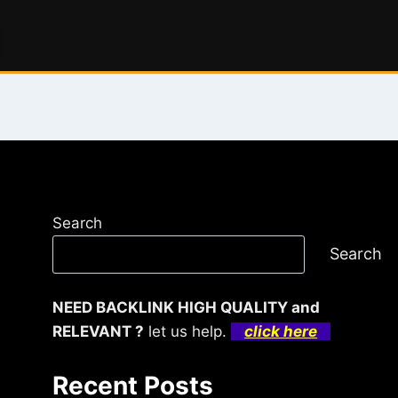
Search
Search
NEED BACKLINK HIGH QUALITY and
RELEVANT ?
let us help.
click here
Recent Posts