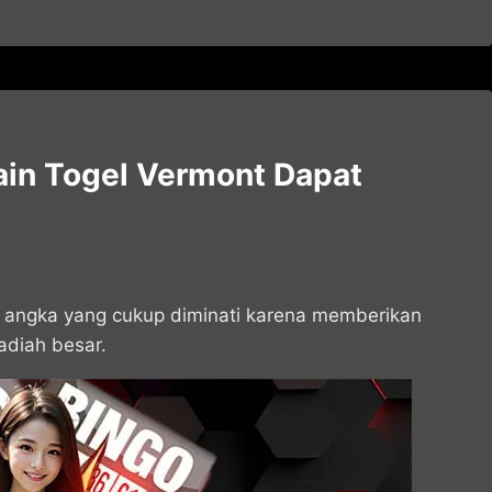
ain Togel Vermont Dapat
n angka yang cukup diminati karena memberikan
adiah besar.