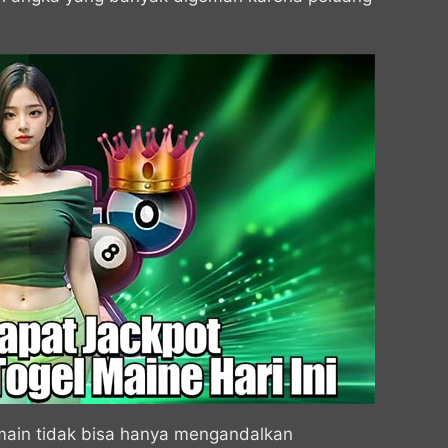
ain tidak bisa hanya mengandalkan