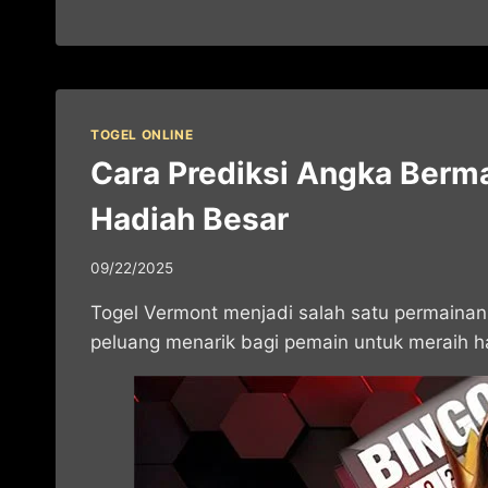
TOGEL ONLINE
Cara Prediksi Angka Berm
Hadiah Besar
09/22/2025
Togel Vermont menjadi salah satu permaina
peluang menarik bagi pemain untuk meraih h