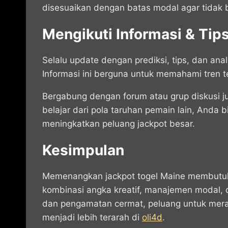
disesuaikan dengan batas modal agar tidak be
Mengikuti Informasi & Tips
Selalu update dengan prediksi, tips, dan anal
Informasi ini berguna untuk memahami tren te
Bergabung dengan forum atau grup diskusi
belajar dari pola taruhan pemain lain, Anda 
meningkatkan peluang jackpot besar.
Kesimpulan
Memenangkan jackpot togel Maine membutuhkan
kombinasi angka kreatif, manajemen modal, da
dan pengamatan cermat, peluang untuk mera
menjadi lebih terarah di
oli4d
.