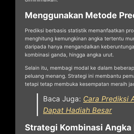
Menggunakan Metode Predi
Prediksi berbasis statistik memanfaatkan pr
menghitung kemungkinan angka tertentu mun
daripada hanya mengandalkan keberuntungan
kombinasi ganda, hingga angka urut.
Selain itu, membagi modal ke dalam beberap
peluang menang. Strategi ini membantu pemain
tetapi tetap membuka kesempatan meraih jac
Baca Juga:
Cara Prediksi
Dapat Hadiah Besar
Strategi Kombinasi Angka 