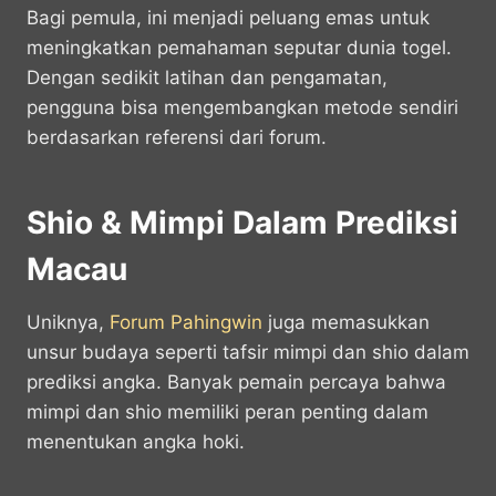
Bagi pemula, ini menjadi peluang emas untuk
meningkatkan pemahaman seputar dunia togel.
Dengan sedikit latihan dan pengamatan,
pengguna bisa mengembangkan metode sendiri
berdasarkan referensi dari forum.
Shio & Mimpi Dalam Prediksi
Macau
Uniknya,
Forum Pahingwin
juga memasukkan
unsur budaya seperti tafsir mimpi dan shio dalam
prediksi angka. Banyak pemain percaya bahwa
mimpi dan shio memiliki peran penting dalam
menentukan angka hoki.