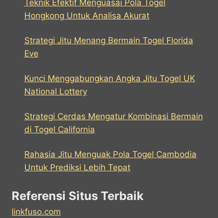
Teknik Efektif Menguasai Pola Togel
Hongkong Untuk Analisa Akurat
Strategi Jitu Menang Bermain Togel Florida
Eve
Kunci Menggabungkan Angka Jitu Togel UK
National Lottery
Strategi Cerdas Mengatur Kombinasi Bermain
di Togel California
Rahasia Jitu Menguak Pola Togel Cambodia
Untuk Prediksi Lebih Tepat
Referensi Situs Terbaik
linkfuso.com