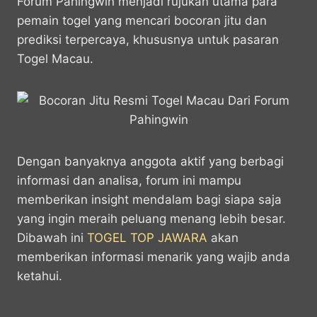
a
c
s
l
y
n
Forum Pahingwin menjadi rujukan utama para
t
e
s
e
p
e
pemain togel yang mencari bocoran jitu dan
s
b
e
g
e
prediksi terpercaya, khususnya untuk pasaran
A
o
n
r
Togel Macau.
p
o
g
a
p
k
e
m
r
Dengan banyaknya anggota aktif yang berbagi
informasi dan analisa, forum ini mampu
memberikan insight mendalam bagi siapa saja
yang ingin meraih peluang menang lebih besar.
Dibawah ini
TOGEL TOP JAWARA
akan
memberikan informasi menarik yang wajib anda
ketahui.