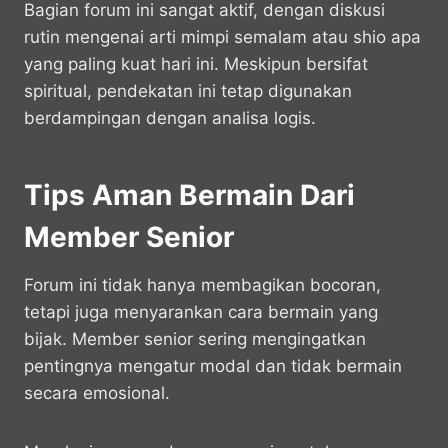
Bagian forum ini sangat aktif, dengan diskusi
rutin mengenai arti mimpi semalam atau shio apa
yang paling kuat hari ini. Meskipun bersifat
spiritual, pendekatan ini tetap digunakan
berdampingan dengan analisa logis.
Tips Aman Bermain Dari
Member Senior
Forum ini tidak hanya membagikan bocoran,
tetapi juga menyarankan cara bermain yang
bijak. Member senior sering mengingatkan
pentingnya mengatur modal dan tidak bermain
secara emosional.