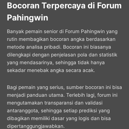
Bocoran Terpercaya di Forum
Pahingwin
Banyak pemain senior di Forum Pahingwin yang
rutin membagikan bocoran angka berdasarkan
metode analisa pribadi. Bocoran ini biasanya
dilengkapi dengan penjelasan pola dan statistik
yang mendasarinya, sehingga tidak hanya
sekadar menebak angka secara acak.
Bagi pemain yang serius, sumber bocoran ini bisa
menjadi panduan utama. Terlebih lagi, forum ini
mengutamakan transparansi dan validasi
antaranggota, sehingga setiap prediksi yang
dibagikan memiliki dasar yang logis dan bisa
dipertanggungjawabkan.