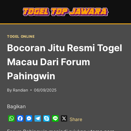
Skip
to
content
TOGEL ONLINE
Bocoran Jitu Resmi Togel
Macau Dari Forum
Pahingwin
By
Randian
06/09/2025
Bagikan
W
F
M
T
S
L
X
Share
h
a
e
e
k
i