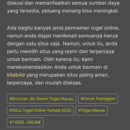
diskusi dan memanfaatkan semua sumber daya
yang tersedia, peluang menang bisa meningkat.
Ada begitu banyak jenis permainan togel online,
namun anda dapat menikmati semuanya hanya
dengan satu situs saja. Namun, untuk itu, anda
perlu memilih situs yang resmi dan terpercaya
untuk bermain. Oleh karena itu, kami
merekomendasikan Anda untuk bermain di
kitab4d
yang merupakan situs paling aman,
terpercaya, dan mudah diakses.
Post
#
Bocoran Jitu Resmi Togel Macau
#
Forum Pahingwin
Tags:
#
Situs Togel Online Terbaik 2025
#
Togel Macau
#
TOGEL ONLINE