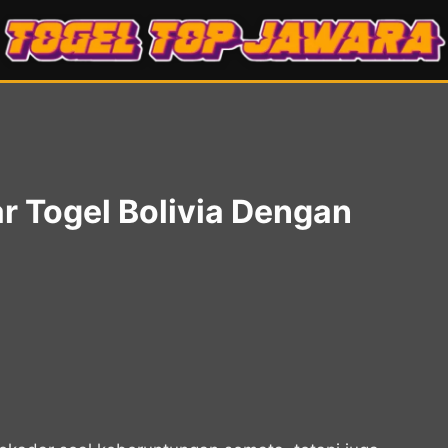
r Togel Bolivia Dengan