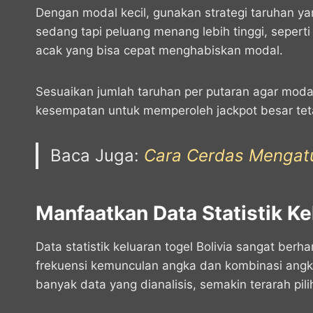
Dengan modal kecil, gunakan strategi taruhan yan
sedang tapi peluang menang lebih tinggi, seper
acak yang bisa cepat menghabiskan modal.
Sesuaikan jumlah taruhan per putaran agar modal
kesempatan untuk memperoleh jackpot besar teta
Baca Juga:
Cara Cerdas Mengatu
Manfaatkan Data Statistik Ke
Data statistik keluaran togel Bolivia sangat berh
frekuensi kemunculan angka dan kombinasi angka
banyak data yang dianalisis, semakin terarah pil