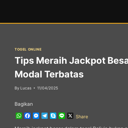
Skip
to
content
TOGEL ONLINE
Tips Meraih Jackpot Besa
Modal Terbatas
By
Lucas
11/04/2025
Bagikan
W
F
M
T
S
L
X
Share
h
a
e
e
k
i