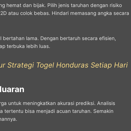
g hemat dan bijak. Pilih jenis taruhan dengan risiko
ti 2D atau colok bebas. Hindari memasang angka secara
 bertahan lama. Dengan bertaruh secara efisien,
p terbuka lebih luas.
r Strategi Togel Honduras Setiap Hari
luaran
arga untuk meningkatkan akurasi prediksi. Analisis
 tertentu bisa menjadi acuan taruhan. Semakin
ihannya.