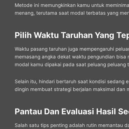
Metode ini memungkinkan kamu untuk meminima
menang, terutama saat modal terbatas yang men
Pilih Waktu Taruhan Yang Te
Waktu pasang taruhan juga mempengaruhi pelu
memasang angka dekat waktu pengundian bisa me
modal kamu dipakai pada saat peluang peluang t
Selain itu, hindari bertaruh saat kondisi sedang
dingin membuat strategi berjalan maksimal dan m
Pantau Dan Evaluasi Hasil Se
Salah satu tips penting adalah rutin memantau da