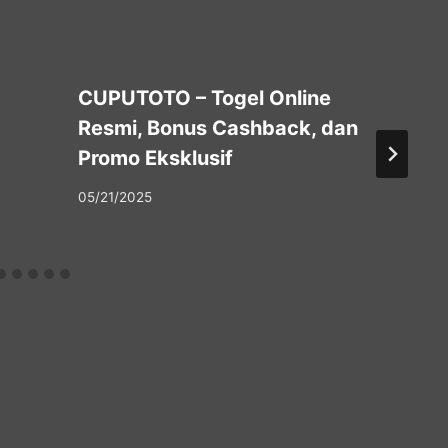
CUPUTOTO – Togel Online
Resmi, Bonus Cashback, dan
Promo Eksklusif
05/21/2025