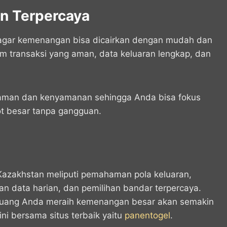
an Terpercaya
g agar kemenangan bisa dicairkan dengan mudah dan
m transaksi yang aman, data keluaran lengkap, dan
 aman dan kenyamanan sehingga Anda bisa fokus
ot besar tanpa gangguan.
Kazakhstan meliputi pemahaman pola keluaran,
n data harian, dan pemilihan bandar terpercaya.
peluang Anda meraih kemenangan besar akan semakin
ni bersama situs terbaik yaitu
panentogel
.