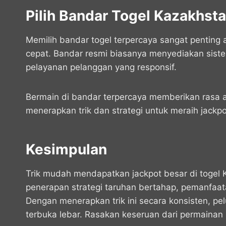
Pilih Bandar Togel Kazakhst
Memilih bandar togel terpercaya sangat pentin
cepat. Bandar resmi biasanya menyediakan siste
pelayanan pelanggan yang responsif.
Bermain di bandar terpercaya memberikan rasa
menerapkan trik dan strategi untuk meraih jackp
Kesimpulan
Trik mudah mendapatkan jackpot besar di togel 
penerapan strategi taruhan bertahap, pemanfaata
Dengan menerapkan trik ini secara konsisten, 
terbuka lebar.
Rasakan keseruan dari permainan i