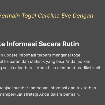
ermain Togel Carolina Eve Dengan
e Informasi Secara Rutin
an update informasi terbaru mengenai togel
l keluaran dan statistik yang bisa Anda jadikan
 selalu diperbarui, Anda bisa membuat prediksi lebih
menjadi sumber tambahan informasi dan trik terbaru
memperkuat strategi Anda dalam bermain.