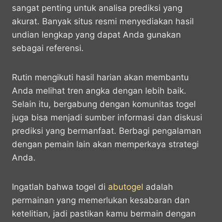
sangat penting untuk analisa prediksi yang
akurat. Banyak situs resmi menyediakan hasil
undian lengkap yang dapat Anda gunakan
sebagai referensi.
Rutin mengikuti hasil harian akan membantu
Anda melihat tren angka dengan lebih baik.
Selain itu, bergabung dengan komunitas togel
juga bisa menjadi sumber informasi dan diskusi
prediksi yang bermanfaat. Berbagi pengalaman
dengan pemain lain akan memperkaya strategi
Anda.
Ingatlah bahwa togel di
abutogel
adalah
permainan yang memerlukan kesabaran dan
ketelitian, jadi pastikan kamu bermain dengan