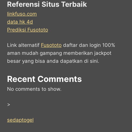
Referensi Situs Terbaik
linkfuso.com
data hk 4d
Prediksi Fusototo
Link alternatif
Fusototo
daftar dan login 100%
aman mudah gampang memberikan jackpot
besar yang bisa anda dapatkan di sini.
Recent Comments
No comments to show.
>
sedaptogel