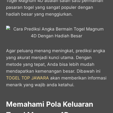
a
c
s
l
y
n
Togel Magnum 4D adalah salah satu permainan
t
e
s
e
p
e
pasaran togel yang sangat populer dengan
s
b
e
g
e
hadiah besar yang menggiurkan.
A
o
n
r
p
o
g
a
p
k
e
m
r
Agar peluang menang meningkat, prediksi angka
yang akurat menjadi kunci utama. Dengan
metode yang tepat, Anda bisa lebih mudah
mendapatkan kemenangan besar. Dibawah ini
TOGEL TOP JAWARA
akan memberikan informasi
menarik yang wajib anda ketahui.
Memahami Pola Keluaran