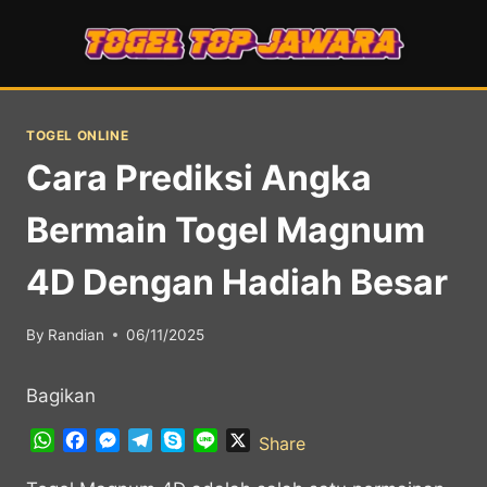
Skip
to
content
TOGEL ONLINE
Cara Prediksi Angka
Bermain Togel Magnum
4D Dengan Hadiah Besar
By
Randian
06/11/2025
Bagikan
W
F
M
T
S
L
X
Share
h
a
e
e
k
i