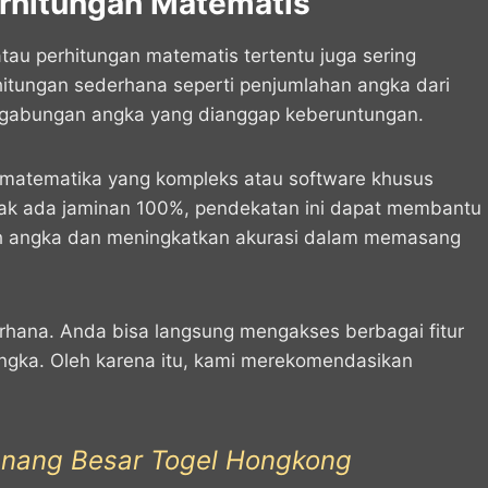
hitungan Matematis
atau perhitungan matematis tertentu juga sering
tungan sederhana seperti penjumlahan angka dari
nggabungan angka yang dianggap keberuntungan.
matematika yang kompleks atau software khusus
dak ada jaminan 100%, pendekatan ini dapat membantu
ih angka dan meningkatkan akurasi dalam memasang
hana. Anda bisa langsung mengakses berbagai fitur
 angka. Oleh karena itu, kami merekomendasikan
enang Besar Togel Hongkong