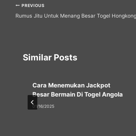
Post
PREVIOUS
Rumus Jitu Untuk Menang Besar Togel Hongkon
navigation
Similar Posts
Cara Menemukan Jackpot
Besar Bermain Di Togel Angola
01/16/2025