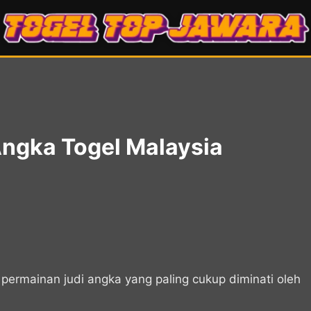
ngka Togel Malaysia
permainan judi angka yang paling cukup diminati oleh