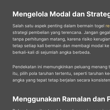
Mengelola Modal dan Strate
Salah satu aspek penting dalam bermain togel
re
strategi pembelian yang terencana. Jangan ge
tanpa perhitungan matang, karena risiko kerugi
tetap setiap kali bermain dan membagi modal k
berkali-kali di sejumlah angka berbeda.
Pendekatan ini memungkinkan peluang menang ter
itu, pilih pola taruhan tertentu, seperti taruhan
angka yang tepat tetap berjalan secara konsisten
Menggunakan Ramalan dan Pe