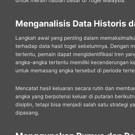
untuk meraih hadiah besar di Togel Malaysia.
Menganalisis Data Historis 
Langkah awal yang penting dalam memaksimalka
terhadap data hasil togel sebelumnya. Dengan 
tertentu, pemain dapat mengidentifikasi tren y
angka-angka tertentu memiliki kecenderungan ke
untuk memasang angka tersebut di periode terte
Mencatat hasil keluaran secara rutin dan mem
angka yang berpotensi keluar di putaran berikut
disiplin, tetapi bisa menjadi salah satu strateg
dipasang.