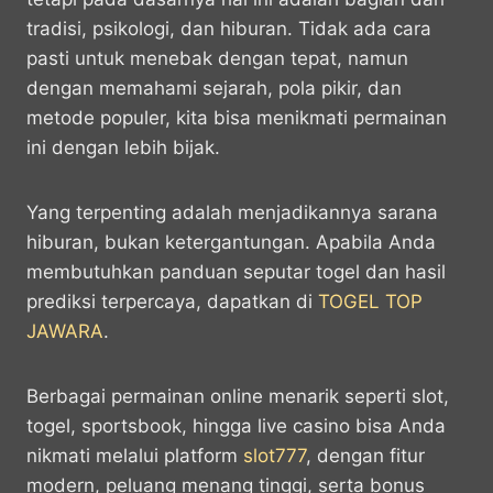
tradisi, psikologi, dan hiburan. Tidak ada cara
pasti untuk menebak dengan tepat, namun
dengan memahami sejarah, pola pikir, dan
metode populer, kita bisa menikmati permainan
ini dengan lebih bijak.
Yang terpenting adalah menjadikannya sarana
hiburan, bukan ketergantungan. Apabila Anda
membutuhkan panduan seputar togel dan hasil
prediksi terpercaya, dapatkan di
TOGEL TOP
JAWARA
.
Berbagai permainan online menarik seperti slot,
togel, sportsbook, hingga live casino bisa Anda
nikmati melalui platform
slot777
, dengan fitur
modern, peluang menang tinggi, serta bonus