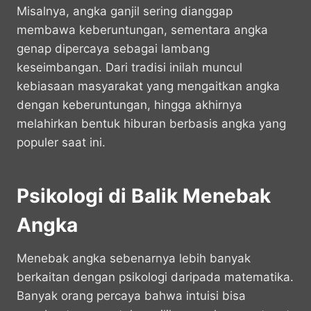
Misalnya, angka ganjil sering dianggap
membawa keberuntungan, sementara angka
genap dipercaya sebagai lambang
keseimbangan. Dari tradisi inilah muncul
kebiasaan masyarakat yang mengaitkan angka
dengan keberuntungan, hingga akhirnya
melahirkan bentuk hiburan berbasis angka yang
populer saat ini.
Psikologi di Balik Menebak
Angka
Menebak angka sebenarnya lebih banyak
berkaitan dengan psikologi daripada matematika.
Banyak orang percaya bahwa intuisi bisa