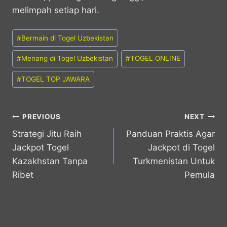
melimpah setiap hari.
Post
#
Bermain di Togel Uzbekistan
Tags:
#
Menang di Togel Uzbekistan
#
TOGEL ONLINE
#
TOGEL TOP JAWARA
Post
PREVIOUS
NEXT
Strategi Jitu Raih
Panduan Praktis Agar
navigation
Jackpot Togel
Jackpot di Togel
Kazakhstan Tanpa
Turkmenistan Untuk
Ribet
Pemula