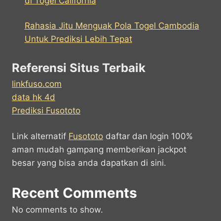
di Togel California
Rahasia Jitu Menguak Pola Togel Cambodia
Untuk Prediksi Lebih Tepat
Referensi Situs Terbaik
linkfuso.com
data hk 4d
Prediksi Fusototo
Link alternatif
Fusototo
daftar dan login 100%
aman mudah gampang memberikan jackpot
besar yang bisa anda dapatkan di sini.
Recent Comments
No comments to show.