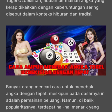
a
c
s
l
y
n
Togel Uzbekistan, adalah permainan angka yang
t
e
s
e
p
e
kerap dikaitkan dengan keberuntungan sering
s
b
e
g
e
disebut dalam konteks hiburan dan tradisi.
A
o
n
r
p
o
g
a
p
k
e
m
r
Banyak orang mencari cara untuk menebak
angka dengan tepat, meskipun pada dasarnya ini
adalah permainan peluang. Namun, di balik
popularitasnya, terdapat hal-hal menarik yang