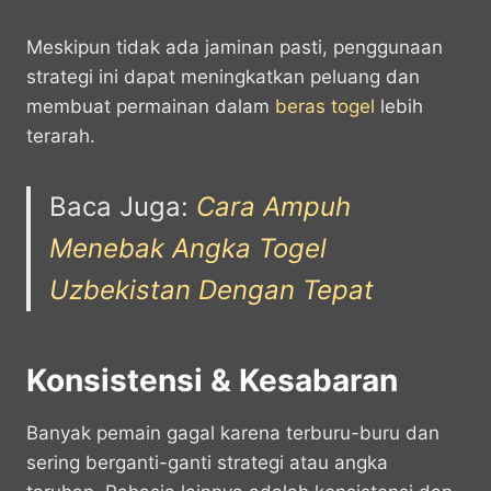
Meskipun tidak ada jaminan pasti, penggunaan
strategi ini dapat meningkatkan peluang dan
membuat permainan dalam
beras togel
lebih
terarah.
Baca Juga:
Cara Ampuh
Menebak Angka Togel
Uzbekistan Dengan Tepat
Konsistensi & Kesabaran
Banyak pemain gagal karena terburu-buru dan
sering berganti-ganti strategi atau angka