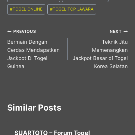
Tags:
#
TOGEL ONLINE
#
TOGEL TOP JAWARA
Post
PREVIOUS
NEXT
Bermain Dengan
Teknik Jitu
navigation
Cerdas Mendapatkan
Memenangkan
Jackpot Di Togel
Jackpot Besar di Togel
Guinea
Korea Selatan
Similar Posts
SUARTOTO – Forum Togel