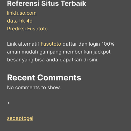
Referensi Situs Terbaik
linkfuso.com
data hk 4d
Prediksi Fusototo
Link alternatif
Fusototo
daftar dan login 100%
aman mudah gampang memberikan jackpot
besar yang bisa anda dapatkan di sini.
Recent Comments
No comments to show.
>
sedaptogel