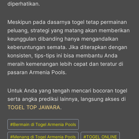
diperhatikan.
Meskipun pada dasarnya togel tetap permainan
peluang, strategi yang matang akan memberikan
keunggulan dibanding hanya mengandalkan
keberuntungan semata. Jika diterapkan dengan
konsisten, tips-tips ini bisa membantu Anda
meraih kemenangan lebih cepat dan teratur di
pasaran Armenia Pools.
Untuk Anda yang tengah mencari bocoran togel
serta angka prediksi lainnya, langsung akses di
TOGEL TOP JAWARA
.
Post
#
Bermain di Togel Armenia Pools
Tags:
#
Menang di Togel Armenia Pools
#
TOGEL ONLINE