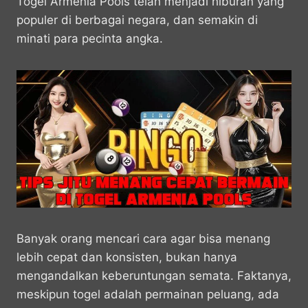
a
c
s
l
y
n
Togel Armenia Pools telah menjadi hiburan yang
t
e
s
e
p
e
populer di berbagai negara, dan semakin di
s
b
e
g
e
minati para pecinta angka.
A
o
n
r
p
o
g
a
p
k
e
m
r
Banyak orang mencari cara agar bisa menang
lebih cepat dan konsisten, bukan hanya
mengandalkan keberuntungan semata. Faktanya,
meskipun togel adalah permainan peluang, ada