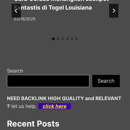
Fantastis di Togel Louisiana
02/18/2025
Search
Search
NEED BACKLINK HIGH QUALITY and RELEVANT
?
let us help.
click here
Recent Posts