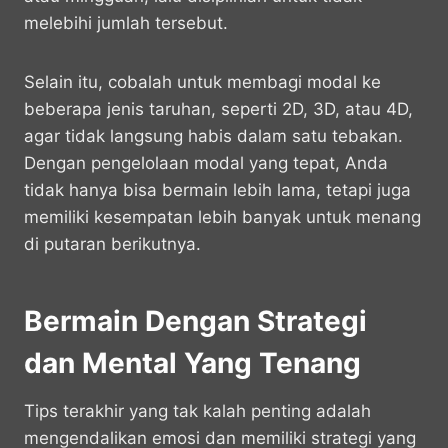
melebihi jumlah tersebut.
Selain itu, cobalah untuk membagi modal ke
beberapa jenis taruhan, seperti 2D, 3D, atau 4D,
agar tidak langsung habis dalam satu tebakan.
Dengan pengelolaan modal yang tepat, Anda
tidak hanya bisa bermain lebih lama, tetapi juga
memiliki kesempatan lebih banyak untuk menang
di putaran berikutnya.
Bermain Dengan Strategi
dan Mental Yang Tenang
Tips terakhir yang tak kalah penting adalah
mengendalikan emosi dan memiliki strategi yang