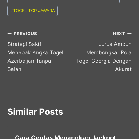
#
TOGEL TOP JAWARA
Post
PREVIOUS
NEXT
Strategi Sakti
Jurus Ampuh
navigation
Menebak Angka Togel
Membongkar Pola
Azerbaijan Tanpa
Togel Georgia Dengan
Salah
Akurat
Similar Posts
Cara Cerdas Menangkan Jackpot