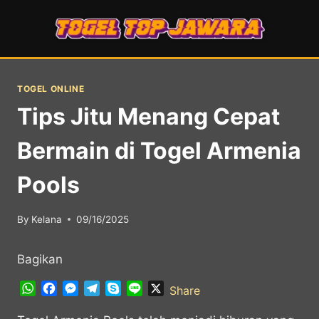
Skip
to
content
TOGEL ONLINE
Tips Jitu Menang Cepat
Bermain di Togel Armenia
Pools
By
Kelana
09/16/2025
Bagikan
W
F
M
T
S
L
X
Share
h
a
e
e
k
i