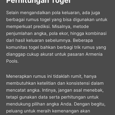
Perhitungan Togel
Selain mengandalkan pola keluaran, ada juga
berbagai rumus togel yang bisa digunakan untuk
memperkuat prediksi. Misalnya, metode
penjumlahan angka, pola ekor, hingga kombinasi
dari hasil keluaran sebelumnya. Beberapa
komunitas togel bahkan berbagi trik rumus yang
dianggap cukup akurat untuk pasaran Armenia
Pools.
Menerapkan rumus ini tidaklah rumit, hanya
membutuhkan ketelitian dan konsistensi dalam
mencatat angka. Intinya, jangan asal menebak,
tetapi gunakan data serta perhitungan untuk
mendukung pilihan angka Anda. Dengan begitu,
peluang untuk meraih kemenangan akan