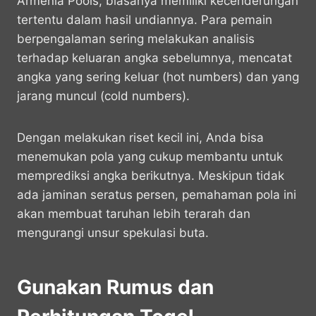
Armenia Pools, biasanya memiliki kecenderungan
tertentu dalam hasil undiannya. Para pemain
berpengalaman sering melakukan analisis
terhadap keluaran angka sebelumnya, mencatat
angka yang sering keluar (hot numbers) dan yang
jarang muncul (cold numbers).
Dengan melakukan riset kecil ini, Anda bisa
menemukan pola yang cukup membantu untuk
memprediksi angka berikutnya. Meskipun tidak
ada jaminan seratus persen, pemahaman pola ini
akan membuat taruhan lebih terarah dan
mengurangi unsur spekulasi buta.
Gunakan Rumus dan