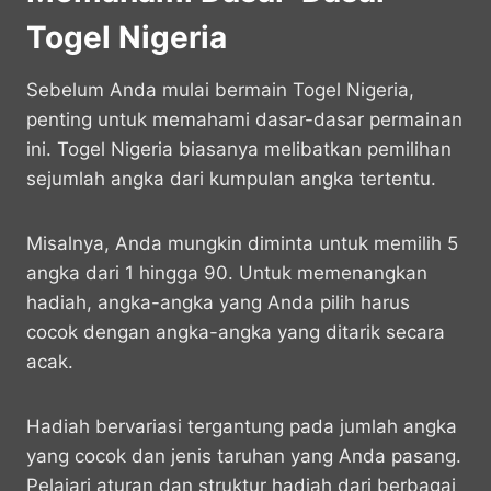
Togel Nigeria
Sebelum Anda mulai bermain Togel Nigeria,
penting untuk memahami dasar-dasar permainan
ini. Togel Nigeria biasanya melibatkan pemilihan
sejumlah angka dari kumpulan angka tertentu.
Misalnya, Anda mungkin diminta untuk memilih 5
angka dari 1 hingga 90. Untuk memenangkan
hadiah, angka-angka yang Anda pilih harus
cocok dengan angka-angka yang ditarik secara
acak.
Hadiah bervariasi tergantung pada jumlah angka
yang cocok dan jenis taruhan yang Anda pasang.
Pelajari aturan dan struktur hadiah dari berbagai