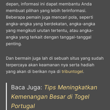
depan, informasi ini dapat membantu Anda
membuat pilihan yang lebih terinformasi.
Beberapa pemain juga mencari pola, seperti
angka-angka yang berdekatan, angka-angka
yang mengikuti urutan tertentu, atau angka-
angka yang terkait dengan tanggal-tanggal
penting.
Dan bermain juga lah di sebuah situs yang sudah
terpercaya akan keamanan nya serta hadiah
yang akan di berikan nya di
tribuntogel
.
Baca Juga:
Tips Meningkatkan
Kemenangan Besar di Togel
Portugal