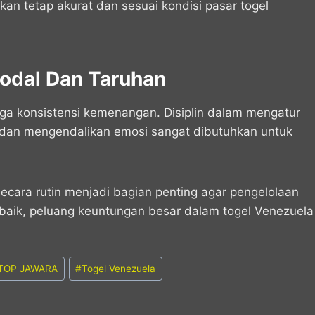
lkan tetap akurat dan sesuai kondisi pasar togel
odal Dan Taruhan
a konsistensi kemenangan. Disiplin dalam mengatur
 dan mengendalikan emosi sangat dibutuhkan untuk
secara rutin menjadi bagian penting agar pengelolaan
baik, peluang keuntungan besar dalam togel Venezuela
TOP JAWARA
#
Togel Venezuela