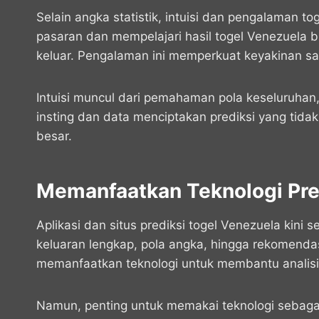
Selain angka statistik, intuisi dan pengalaman t
pasaran dan mempelajari hasil togel Venezuela
keluar. Pengalaman ini memperkuat keyakinan sa
Intuisi muncul dari pemahaman pola keseluruhan
insting dan data menciptakan prediksi yang tidak
besar.
Memanfaatkan Teknologi Pre
Aplikasi dan situs prediksi togel Venezuela kini
keluaran lengkap, pola angka, hingga rekomenda
memanfaatkan teknologi untuk membantu analisis
Namun, penting untuk memakai teknologi sebagai a