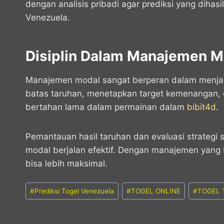
dengan analisis pribadi agar prediksi yang dihasi
Venezuela.
Disiplin Dalam Manajemen M
Manajemen modal sangat berperan dalam menjag
batas taruhan, menetapkan target kemenangan,
bertahan lama dalam permainan dalam
bibit4d
.
Pemantauan hasil taruhan dan evaluasi strategi 
modal berjalan efektif. Dengan manajemen yang 
bisa lebih maksimal.
Post
#
Prediksi Togel Venezuela
#
TOGEL ONLINE
#
TOGEL 
Tags: