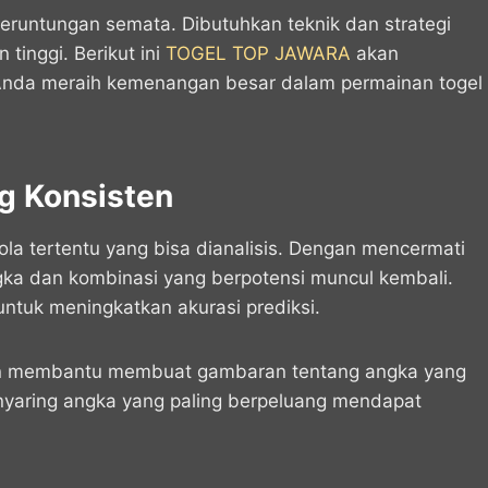
runtungan semata. Dibutuhkan teknik dan strategi
tinggi. Berikut ini
TOGEL TOP JAWARA
akan
nda meraih kemenangan besar dalam permainan togel
g Konsisten
ola tertentu yang bisa dianalisis. Dengan mencermati
ka dan kombinasi yang berpotensi muncul kembali.
ntuk meningkatkan akurasi prediksi.
utin membantu membuat gambaran tentang angka yang
menyaring angka yang paling berpeluang mendapat