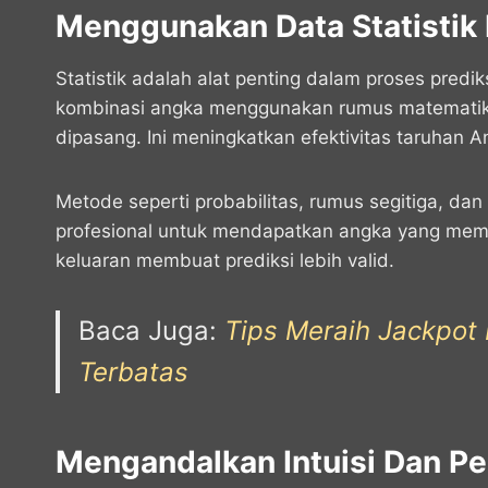
Menggunakan Data Statistik 
Statistik adalah alat penting dalam proses predi
kombinasi angka menggunakan rumus matematik
dipasang. Ini meningkatkan efektivitas taruhan A
Metode seperti probabilitas, rumus segitiga, dan
profesional untuk mendapatkan angka yang memili
keluaran membuat prediksi lebih valid.
Baca Juga:
Tips Meraih Jackpot 
Terbatas
Mengandalkan Intuisi Dan P