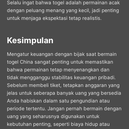
Selalu ingat bahwa togel adalah permainan acak
dengan peluang menang yang kecil, jadi penting
untuk menjaga ekspektasi tetap realistis.
Kesimpulan
Mengatur keuangan dengan bijak saat bermain
togel China sangat penting untuk memastikan
bahwa permainan tetap menyenangkan dan
tidak mengganggu stabilitas keuangan pribadi.
Sebelum membeli tiket, tetapkan anggaran yang
jelas untuk seberapa banyak uang yang bersedia
Anda habiskan dalam satu pengundian atau
periode tertentu. Jangan pernah bermain dengan
uang yang seharusnya digunakan untuk
kebutuhan penting, seperti biaya hidup atau