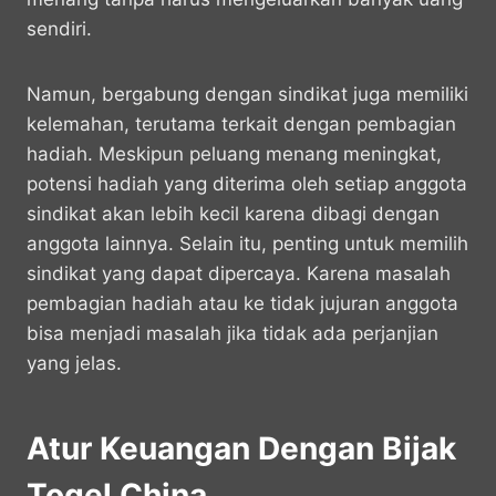
sendiri.
Namun, bergabung dengan sindikat juga memiliki
kelemahan, terutama terkait dengan pembagian
hadiah. Meskipun peluang menang meningkat,
potensi hadiah yang diterima oleh setiap anggota
sindikat akan lebih kecil karena dibagi dengan
anggota lainnya. Selain itu, penting untuk memilih
sindikat yang dapat dipercaya. Karena masalah
pembagian hadiah atau ke tidak jujuran anggota
bisa menjadi masalah jika tidak ada perjanjian
yang jelas.
Atur Keuangan Dengan Bijak
Togel China