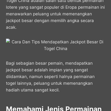
a
c
s
l
y
n
Togel China adalah salah satu bentuk permainan
t
e
s
e
p
e
lotere yang sangat populer di Eropa permainan ini
s
b
e
g
e
menawarkan peluang untuk memenangkan
A
o
n
r
jackpot besar dengan memilih angka secara
p
o
g
a
acak.
p
k
e
m
r
Bagi sebagian besar pemain, mendapatkan
jackpot besar adalah impian yang sangat
diidamkan, namun seperti halnya permainan
togel lainnya, peluang untuk memenangkan
hadiah utama sangat kecil.
Memahami Jenis Permainan