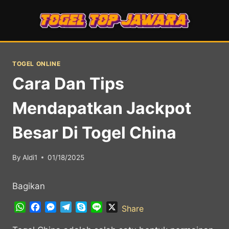
Skip
to
content
TOGEL ONLINE
Cara Dan Tips
Mendapatkan Jackpot
Besar Di Togel China
By
Aldi1
01/18/2025
Bagikan
W
F
M
T
S
L
X
Share
h
a
e
e
k
i