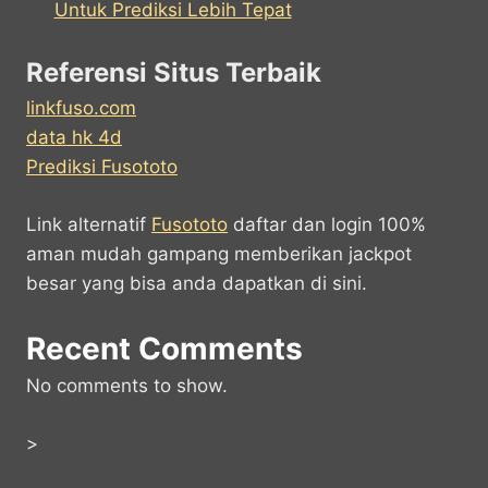
Untuk Prediksi Lebih Tepat
Referensi Situs Terbaik
linkfuso.com
data hk 4d
Prediksi Fusototo
Link alternatif
Fusototo
daftar dan login 100%
aman mudah gampang memberikan jackpot
besar yang bisa anda dapatkan di sini.
Recent Comments
No comments to show.
>