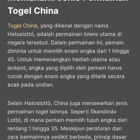
Togel China
Togel China
, yang dikenal dengan nama
Hatoslottó, adalah permainan lotere utama di
negara tersebut. Dalam permainan ini, pemain
diminta untuk memilih enam angka dari 1 hingga
45. Untuk memenangkan hadiah utama atau
jackpot, angka yang dipilih oleh pemain harus
cocok dengan enam angka yang ditarik secara
acak pada undian.
Selain Hatoslottó, China juga menawarkan jenis
permainan togel lainnya. Seperti Skandináv
Lottó, di mana pemain memilih tujuh angka dari
rentang 1 hingga 35. Meskipun peraturan dan
cara bermainnya sedikit berbeda, prinsip dasar