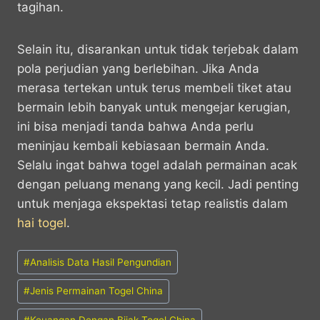
tagihan.
Selain itu, disarankan untuk tidak terjebak dalam
pola perjudian yang berlebihan. Jika Anda
merasa tertekan untuk terus membeli tiket atau
bermain lebih banyak untuk mengejar kerugian,
ini bisa menjadi tanda bahwa Anda perlu
meninjau kembali kebiasaan bermain Anda.
Selalu ingat bahwa togel adalah permainan acak
dengan peluang menang yang kecil. Jadi penting
untuk menjaga ekspektasi tetap realistis dalam
hai togel
.
Post
#
Analisis Data Hasil Pengundian
Tags:
#
Jenis Permainan Togel China
#
Keuangan Dengan Bijak Togel China