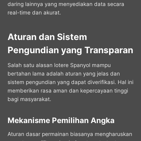
daring lainnya yang menyediakan data secara
real-time dan akurat.
Aturan dan Sistem
Pengundian yang Transparan
Salah satu alasan lotere Spanyol mampu
bertahan lama adalah aturan yang jelas dan
sistem pengundian yang dapat diverifikasi. Hal ini
memberikan rasa aman dan kepercayaan tinggi
bagi masyarakat.
Mekanisme Pemilihan Angka
Aturan dasar permainan biasanya mengharuskan