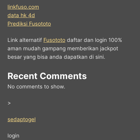
linkfuso.com
data hk 4d
Prediksi Fusototo
Link alternatif
Fusototo
daftar dan login 100%
aman mudah gampang memberikan jackpot
besar yang bisa anda dapatkan di sini.
Recent Comments
No comments to show.
>
sedaptogel
login