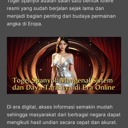
a
c
s
l
y
n
Togel Spanyol adalah salah satu bentuk lotere
t
e
s
e
p
e
resmi yang sudah berjalan sejak lama dan
s
b
e
g
e
menjadi bagian penting dari budaya permainan
A
o
n
r
angka di Eropa.
p
o
g
a
p
k
e
m
r
Di era digital, akses informasi semakin mudah
sehingga masyarakat dari berbagai negara dapat
mengikuti hasil undian secara cepat dan akurat.