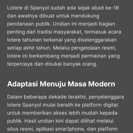
Lotere di Spanyol sudah ada sejak abad ke-18
dan awalnya dibuat untuk mendukung
pendanaan publik. Undian ini menjadi bagian
penting dari tradisi masyarakat, termasuk acara
lotere tahunan terkenal yang diselenggarakan
setiap akhir tahun. Melalui pengelolaan resmi,
lotere ini berkembang menjadi permainan yang
terpercaya dan disukai banyak orang.
Adaptasi Menuju Masa Modern
Dalam beberapa dekade terakhir, penyelenggara
lotere Spanyol mulai beralih ke platform digital
untuk memberikan akses lebih mudah kepada
publik. Hasil undian kini dapat dilihat melalui
situs resmi, aplikasi smartphone, dan platform