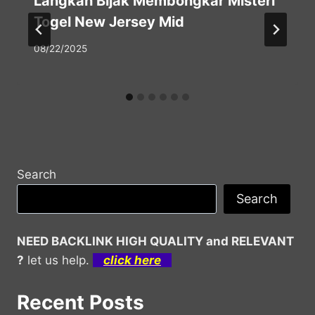
Langkah Bijak Membongkar Misteri
Togel New Jersey Mid
08/22/2025
Search
Search
NEED BACKLINK HIGH QUALITY and RELEVANT
?
let us help.
click here
Recent Posts