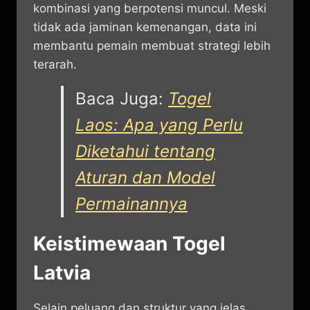
kombinasi yang berpotensi muncul. Meski
tidak ada jaminan kemenangan, data ini
membantu pemain membuat strategi lebih
terarah.
Baca Juga:
Togel
Laos: Apa yang Perlu
Diketahui tentang
Aturan dan Model
Permainannya
Keistimewaan Togel
Latvia
Selain peluang dan struktur yang jelas,