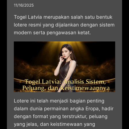
11/16/2025
Togel Latvia merupakan salah satu bentuk
lotere resmi yang dijalankan dengan sistem
modern serta pengawasan ketat.
Lotere ini telah menjadi bagian penting
dalam dunia permainan angka Eropa, hadir
dengan format yang terstruktur, peluang
yang jelas, dan keistimewaan yang