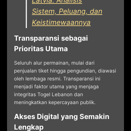
Latvia: Analisis
Sistem, Peluang, dan
Keistimewaannya
Transparansi sebagai
Prioritas Utama
Seluruh alur permainan, mulai dari
penjualan tiket hingga pengundian, diawasi
oleh lembaga resmi. Transparansi ini
menjadi faktor utama yang menjaga
integritas Togel Lebanon dan
meningkatkan kepercayaan publik.
Akses Digital yang Semakin
Lengkap