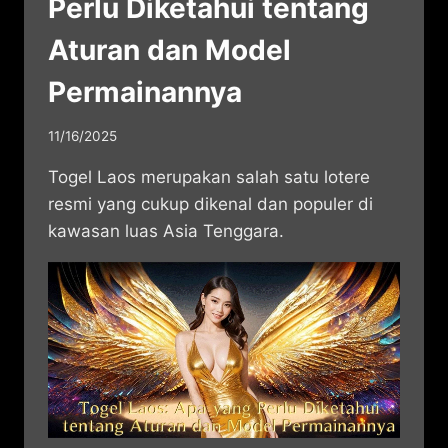
Perlu Diketahui tentang
Aturan dan Model
Permainannya
11/16/2025
Togel Laos merupakan salah satu lotere
resmi yang cukup dikenal dan populer di
kawasan luas Asia Tenggara.