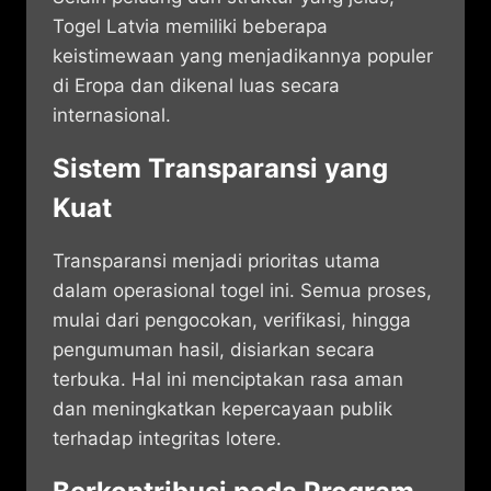
Togel Latvia memiliki beberapa
keistimewaan yang menjadikannya populer
di Eropa dan dikenal luas secara
internasional.
Sistem Transparansi yang
Kuat
Transparansi menjadi prioritas utama
dalam operasional togel ini. Semua proses,
mulai dari pengocokan, verifikasi, hingga
pengumuman hasil, disiarkan secara
terbuka. Hal ini menciptakan rasa aman
dan meningkatkan kepercayaan publik
terhadap integritas lotere.