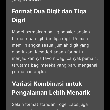
Format Dua Digit dan Tiga
Digit
Model permainan paling populer adalah
format dua digit dan tiga digit. Pemain
memilih angka sesuai jumlah digit yang
diperlukan. Kesederhanaan format ini
menjadikannya favorit bagi banyak pemain,
terutama bagi mereka yang baru mengenal
permainan angka.
Variasi Kombinasi untuk
Pengalaman Lebih Menarik
Selain format standar, Togel Laos juga