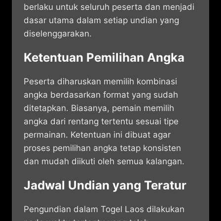
berlaku untuk seluruh peserta dan menjadi
dasar utama dalam setiap undian yang
diselenggarakan.
Ketentuan Pemilihan Angka
Peserta diharuskan memilih kombinasi
angka berdasarkan format yang sudah
ditetapkan. Biasanya, pemain memilih
angka dari rentang tertentu sesuai tipe
permainan. Ketentuan ini dibuat agar
proses pemilihan angka tetap konsisten
dan mudah diikuti oleh semua kalangan.
Jadwal Undian yang Teratur
Pengundian dalam Togel Laos dilakukan