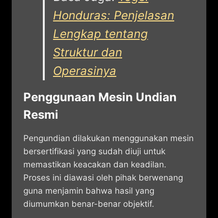
Honduras: Penjelasan
Lengkap tentang
Struktur dan
Operasinya
Penggunaan Mesin Undian
Resmi
Pengundian dilakukan menggunakan mesin
bersertifikasi yang sudah diuji untuk
memastikan keacakan dan keadilan.
Proses ini diawasi oleh pihak berwenang
guna menjamin bahwa hasil yang
diumumkan benar-benar objektif.