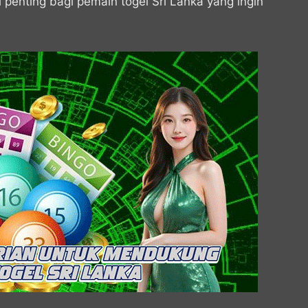
 penting bagi pemain togel Sri Lanka yang ingin