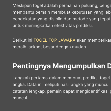
Meskipun togel adalah permainan peluang, penge
membantu pemain membuat keputusan yang lebih 
pendekatan yang disiplin dan metode yang tepat
untuk meningkatkan efektivitas prediksi.
Berikut ini
TOGEL TOP JAWARA
akan memberikan 
meraih jackpot besar dengan mudah.
Pentingnya Mengumpulkan D
Langkah pertama dalam membuat prediksi togel 
angka. Data ini meliputi hasil angka yang muncul
catatan lengkap, pemain dapat mengidentifikasi 
muncul.