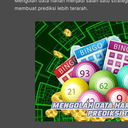
a
c
s
l
y
n
Mengolah data harian menjadi salah satu strategi
t
e
s
e
p
e
membuat prediksi lebih terarah.
s
b
e
g
e
A
o
n
r
p
o
g
a
p
k
e
m
r