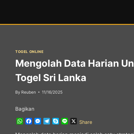
Skip
to
content
TOGEL ONLINE
Mengolah Data Harian Un
Togel Sri Lanka
By
Reuben
11/16/2025
Bagikan
W
F
M
T
S
L
X
Share
h
a
e
e
k
i