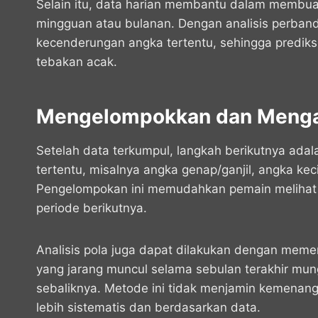
Selain itu, data harian membantu dalam membuat
mingguan atau bulanan. Dengan analisis perbandi
kecenderungan angka tertentu, sehingga prediksi
tebakan acak.
Mengelompokkan dan Mengan
Setelah data terkumpul, langkah berikutnya ad
tertentu, misalnya angka genap/ganjil, angka keci
Pengelompokan ini memudahkan pemain melihat 
periode berikutnya.
Analisis pola juga dapat dilakukan dengan meme
yang jarang muncul selama sebulan terakhir mung
sebaliknya. Metode ini tidak menjamin kemenan
lebih sistematis dan berdasarkan data.