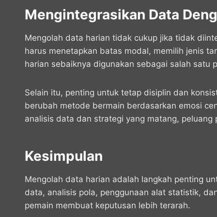
Mengintegrasikan Data Deng
Mengolah data harian tidak cukup jika tidak diin
harus menetapkan batas modal, memilih jenis ta
harian sebaiknya digunakan sebagai salah satu 
Selain itu, penting untuk tetap disiplin dan kon
berubah metode bermain berdasarkan emosi cen
analisis data dan strategi yang matang, peluang p
Kesimpulan
Mengolah data harian adalah langkah penting un
data, analisis pola, penggunaan alat statistik, 
pemain membuat keputusan lebih terarah.