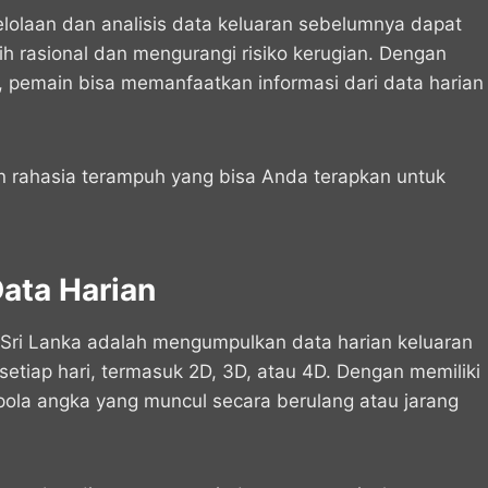
lolaan dan analisis data keluaran sebelumnya dapat
rasional dan mengurangi risiko kerugian. Dengan
, pemain bisa memanfaatkan informasi dari data harian
rahasia terampuh yang bisa Anda terapkan untuk
ata Harian
Sri Lanka adalah mengumpulkan data harian keluaran
 setiap hari, termasuk 2D, 3D, atau 4D. Dengan memiliki
pola angka yang muncul secara berulang atau jarang