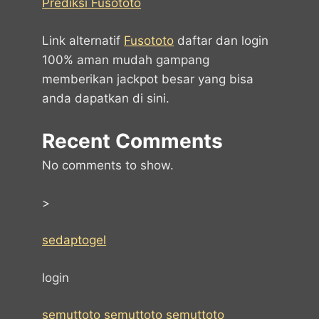
Prediksi Fusototo
Link alternatif
Fusototo
daftar dan login
100% aman mudah gampang
memberikan jackpot besar yang bisa
anda dapatkan di sini.
Recent Comments
No comments to show.
>
sedaptogel
login
semuttoto
semuttoto
semuttoto