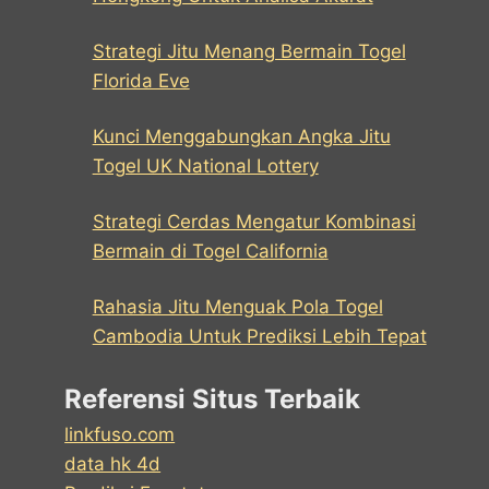
Strategi Jitu Menang Bermain Togel
Florida Eve
Kunci Menggabungkan Angka Jitu
Togel UK National Lottery
Strategi Cerdas Mengatur Kombinasi
Bermain di Togel California
Rahasia Jitu Menguak Pola Togel
Cambodia Untuk Prediksi Lebih Tepat
Referensi Situs Terbaik
linkfuso.com
data hk 4d