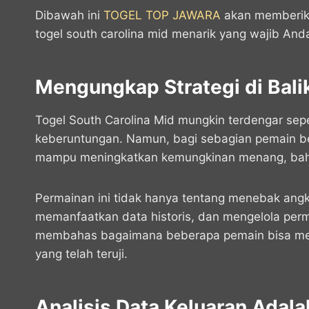
Dibawah ini
TOGEL TOP JAWARA
akan memberika
togel south carolina mid menarik yang wajib Anda
Mengungkap Strategi di Bal
Togel South Carolina Mid mungkin terdengar sep
keberuntungan. Namun, bagi sebagian pemain be
mampu meningkatkan kemungkinan menang, bahk
Permainan ini tidak hanya tentang menebak ang
memanfaatkan data historis, dan mengelola permai
membahas bagaimana beberapa pemain bisa men
yang telah teruji.
Analisis Data Keluaran Adala