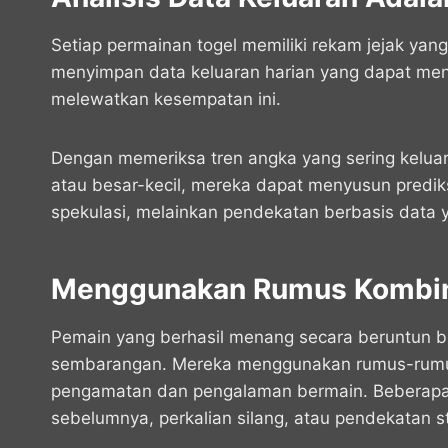
Setiap permainan togel memiliki rekam jejak yang 
menyimpan data keluaran harian yang dapat menj
melewatkan kesempatan ini.
Dengan memeriksa tren angka yang sering keluar,
atau besar-kecil, mereka dapat menyusun prediksi
spekulasi, melainkan pendekatan berbasis data
Menggunakan Rumus Kombin
Pemain yang berhasil menang secara beruntun 
sembarangan. Mereka menggunakan rumus-rumus 
pengamatan dan pengalaman bermain. Beberapa 
sebelumnya, perkalian silang, atau pendekatan sta