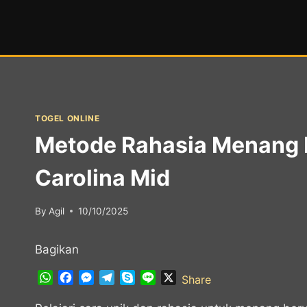
Skip
to
content
TOGEL ONLINE
Metode Rahasia Menang B
Carolina Mid
By
Agil
10/10/2025
Bagikan
W
F
M
T
S
L
X
Share
h
a
e
e
k
i