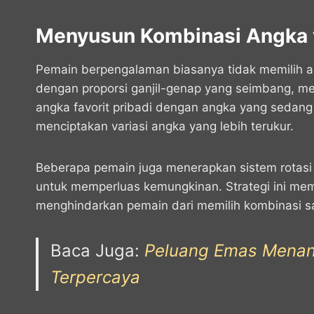
Menyusun Kombinasi Angka
Pemain berpengalaman biasanya tidak memilih a
dengan proporsi ganjil-genap yang seimbang, 
angka favorit pribadi dengan angka yang sedang t
menciptakan variasi angka yang lebih terukur.
Beberapa pemain juga menerapkan sistem rotasi 
untuk memperluas kemungkinan. Strategi ini mem
menghindarkan pemain dari memilih kombinasi sa
Baca Juga:
Peluang Emas Menang
Terpercaya