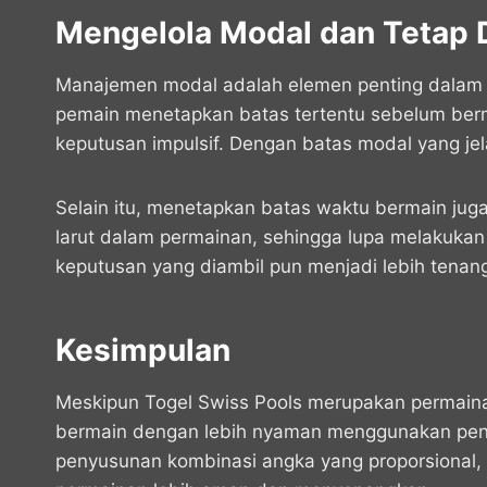
Mengelola Modal dan Tetap D
Manajemen modal adalah elemen penting dalam 
pemain menetapkan batas tertentu sebelum ber
keputusan impulsif. Dengan batas modal yang jel
Selain itu, menetapkan batas waktu bermain ju
larut dalam permainan, sehingga lupa melakukan 
keputusan yang diambil pun menjadi lebih tenang
Kesimpulan
Meskipun Togel Swiss Pools merupakan permainan
bermain dengan lebih nyaman menggunakan pendek
penyusunan kombinasi angka yang proporsional