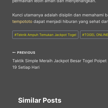
permainan lebih aman dan menyenangkan.
Kunci utamanya adalah disiplin dan memahami b
tempototo
dapat menjadi hiburan yang sehat da
Post
#
Teknik Ampuh Temukan Jackpot Togel
#
TOGEL ONLIN
Tags:
Post
PREVIOUS
Taktik Simple Meraih Jackpot Besar Togel Poipet
navigation
19 Setiap Hari
Similar Posts