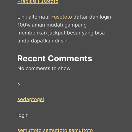
Prediksi Fusototo
Link alternatif
Fusototo
daftar dan login
100% aman mudah gampang
memberikan jackpot besar yang bisa
anda dapatkan di sini.
Recent Comments
No comments to show.
>
sedaptogel
login
semuttoto
semuttoto
semuttoto