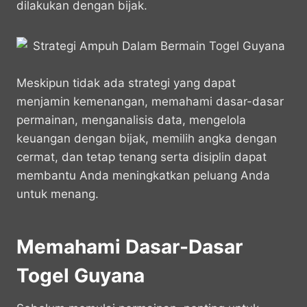
dilakukan dengan bijak.
A
o
n
r
p
o
g
a
p
k
e
m
r
Meskipun tidak ada strategi yang dapat
menjamin kemenangan, memahami dasar-dasar
permainan, menganalisis data, mengelola
keuangan dengan bijak, memilih angka dengan
cermat, dan tetap tenang serta disiplin dapat
membantu Anda meningkatkan peluang Anda
untuk menang.
Memahami Dasar-Dasar
Togel Guyana