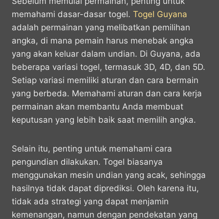
Sebelum memulai permainan, penting untuk
memahami dasar-dasar togel.
Togel Guyana
adalah permainan yang melibatkan pemilihan
angka, di mana pemain harus menebak angka
yang akan keluar dalam undian. Di Guyana, ada
beberapa variasi togel, termasuk 3D, 4D, dan 5D.
Setiap variasi memiliki aturan dan cara bermain
yang berbeda. Memahami aturan dan cara kerja
permainan akan membantu Anda membuat
keputusan yang lebih baik saat memilih angka.
Selain itu, penting untuk memahami cara
pengundian dilakukan. Togel biasanya
menggunakan mesin undian yang acak, sehingga
hasilnya tidak dapat diprediksi. Oleh karena itu,
tidak ada strategi yang dapat menjamin
kemenangan, namun dengan pendekatan yang