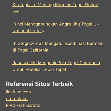
Strategi Jitu Menang Bermain Togel Florida
Eve
Kunci Menggabungkan Angka Jitu Togel UK
National Lottery
Strategi Cerdas Mengatur Kombinasi Bermain
di Togel California
Rahasia Jitu Menguak Pola Togel Cambodia
Untuk Prediksi Lebih Tepat
Referensi Situs Terbaik
linkfuso.com
data hk 4d
Prediksi Fusototo