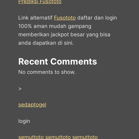
Prediksi Fusototo
Link alternatif
Fusototo
daftar dan login
100% aman mudah gampang
memberikan jackpot besar yang bisa
anda dapatkan di sini.
Recent Comments
No comments to show.
>
sedaptogel
login
semuttoto
semuttoto
semuttoto