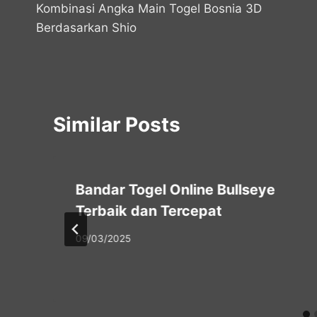
Kombinasi Angka Main Togel Bosnia 3D
navigation
Berdasarkan Shio
Similar Posts
Bandar Togel Online Bullseye
Terbaik dan Tercepat
09/03/2025