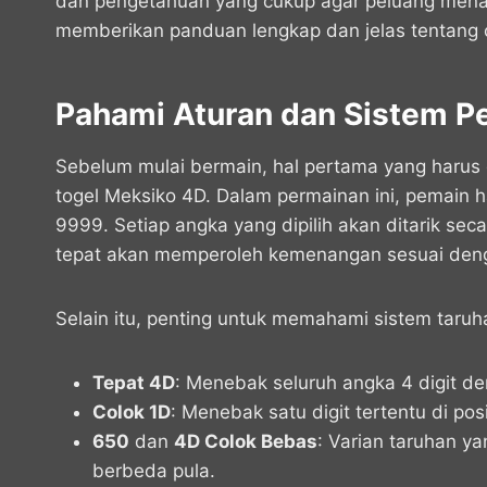
dan pengetahuan yang cukup agar peluang menang
memberikan panduan lengkap dan jelas tentang 
Pahami Aturan dan Sistem P
Sebelum mulai bermain, hal pertama yang harus
togel Meksiko 4D. Dalam permainan ini, pemain h
9999. Setiap angka yang dipilih akan ditarik s
tepat akan memperoleh kemenangan sesuai dengan
Selain itu, penting untuk memahami sistem taruha
Tepat 4D
: Menebak seluruh angka 4 digit d
Colok 1D
: Menebak satu digit tertentu di posi
650
dan
4D Colok Bebas
: Varian taruhan 
berbeda pula.