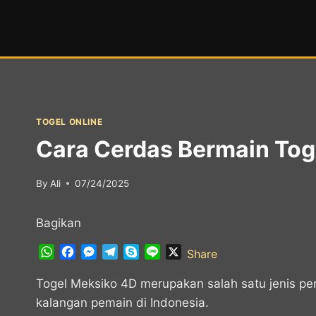
Skip
to
content
TOGEL ONLINE
Cara Cerdas Bermain Tog
By
Ali
07/24/2025
Bagikan
W
F
M
T
S
L
X
Share
h
a
e
e
k
i
a
c
s
l
y
n
Togel Meksiko 4D merupakan salah satu jenis per
t
e
s
e
p
e
kalangan pemain di Indonesia.
s
b
e
g
e