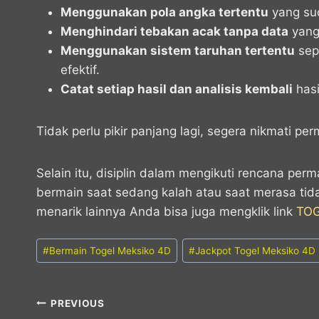
Menggunakan pola angka tertentu
yang su
Menghindari tebakan acak tanpa data
yang 
Menggunakan sistem taruhan tertentu
sepe
efektif.
Catat setiap hasil dan analisis kembali
hasi
Tidak perlu pikir panjang lagi, segera nikmati p
Selain itu, disiplin dalam mengikuti rencana per
bermain saat sedang kalah atau saat merasa tidak
menarik lainnya Anda bisa juga mengklik link
TOG
Post
#
Bermain Togel Meksiko 4D
#
Jackpot Togel Meksiko 4D
Tags:
Post
PREVIOUS