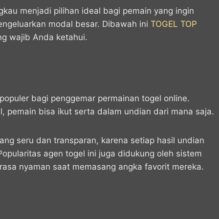
kau menjadi pilihan ideal bagi pemain yang ingin
engeluarkan modal besar. Dibawah ini
TOGEL TOP
g wajib Anda ketahui.
n populer bagi penggemar permainan togel online.
, pemain bisa ikut serta dalam undian dari mana saja.
g seru dan transparan, karena setiap hasil undian
opularitas agen togel ini juga didukung oleh sistem
erasa nyaman saat memasang angka favorit mereka.