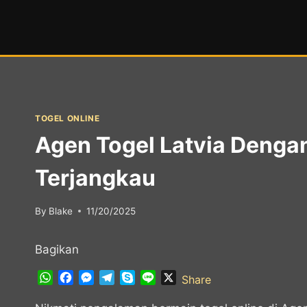
Skip
to
content
TOGEL ONLINE
Agen Togel Latvia Denga
Terjangkau
By
Blake
11/20/2025
Bagikan
W
F
M
T
S
L
X
Share
h
a
e
e
k
i