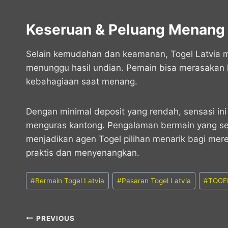
Keseruan & Peluang Menang
Selain kemudahan dan keamanan, Togel Latvia
menunggu hasil undian. Pemain bisa merasakan k
kebahagiaan saat menang.
Dengan minimal deposit yang rendah, sensasi ini 
menguras kantong. Pengalaman bermain yang ser
menjadikan agen Togel pilihan menarik bagi mer
praktis dan menyenangkan.
Post
#
Bermain Togel Latvia
#
Pasaran Togel Latvia
#
TOGE
Tags:
Post
PREVIOUS