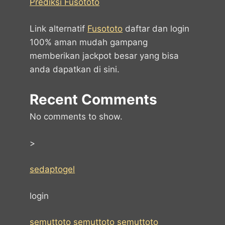
Prediksi Fusototo
Link alternatif
Fusototo
daftar dan login
100% aman mudah gampang
memberikan jackpot besar yang bisa
anda dapatkan di sini.
Recent Comments
No comments to show.
>
sedaptogel
login
semuttoto
semuttoto
semuttoto