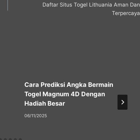
Daftar Situs Togel Lithuania Aman Dan
Terpercaya
Cara Prediksi Angka Bermain
Togel Magnum 4D Dengan
Hadiah Besar
06/11/2025