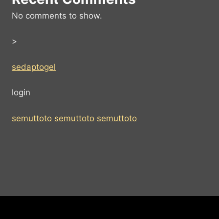
No comments to show.
>
sedaptogel
login
semuttoto
semuttoto
semuttoto
© 2026
TOGEL TOP JAWARA