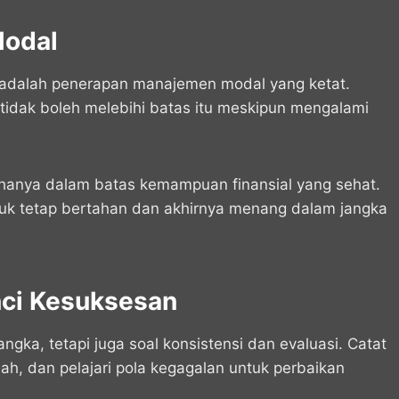
Modal
 adalah penerapan manajemen modal yang ketat.
idak boleh melebihi batas itu meskipun mengalami
i hanya dalam batas kemampuan finansial yang sehat.
tuk tetap bertahan dan akhirnya menang dalam jangka
nci Kesuksesan
ngka, tetapi juga soal konsistensi dan evaluasi. Catat
h, dan pelajari pola kegagalan untuk perbaikan