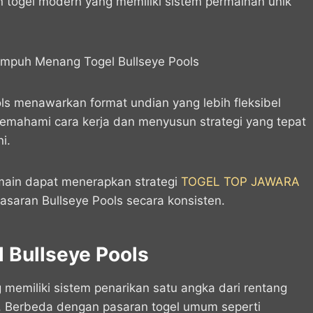
n togel modern yang memiliki sistem permainan unik
ols menawarkan format undian yang lebih fleksibel
mahami cara kerja dan menyusun strategi yang tepat
i.
main dapat menerapkan strategi
TOGEL TOP JAWARA
saran Bullseye Pools secara konsisten.
l Bullseye Pools
memiliki sistem penarikan satu angka dari rentang
t). Berbeda dengan pasaran togel umum seperti