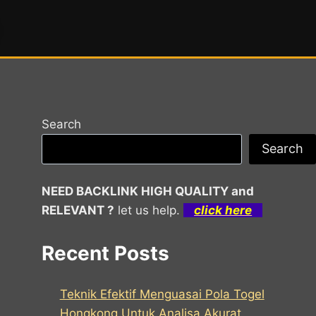
Search
Search
NEED BACKLINK HIGH QUALITY and
RELEVANT ?
let us help.
click here
Recent Posts
Teknik Efektif Menguasai Pola Togel
Hongkong Untuk Analisa Akurat