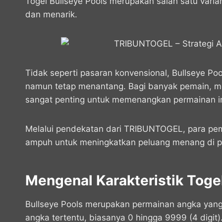
a
c
s
l
y
n
Togel Bullseye Pools merupakan salah satu varia
t
e
s
e
p
e
dan menarik.
s
b
e
g
e
A
o
n
r
p
o
g
a
p
k
e
m
r
Tidak seperti pasaran konvensional, Bullseye Po
namun tetap menantang. Bagi banyak pemain, me
sangat penting untuk memenangkan permainan in
Melalui pendekatan dari TRIBUNTOGEL, para pe
ampuh untuk meningkatkan peluang menang di pa
Mengenal Karakteristik Toge
Bullseye Pools merupakan permainan angka yang 
angka tertentu, biasanya 0 hingga 9999 (4 digi