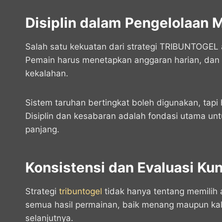
Disiplin dalam Pengelolaan 
Salah satu kekuatan dari strategi TRIBUNTOGEL
Pemain harus menetapkan anggaran harian, dan t
kekalahan.
Sistem taruhan bertingkat boleh digunakan, tap
Disiplin dan kesabaran adalah fondasi utama un
panjang.
Konsistensi dan Evaluasi Ku
Strategi
tribuntogel
tidak hanya tentang memilih a
semua hasil permainan, baik menang maupun kala
selanjutnya.