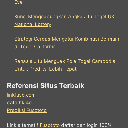
Eve
Kunci Menggabungkan Angka Jitu Togel UK
National Lottery
Strategi Cerdas Mengatur Kombinasi Bermain
di Togel California
Rahasia Jitu Menguak Pola Togel Cambodia
Untuk Prediksi Lebih Tepat
Referensi Situs Terbaik
linkfuso.com
data hk 4d
Prediksi Fusototo
Link alternatif
Fusototo
daftar dan login 100%