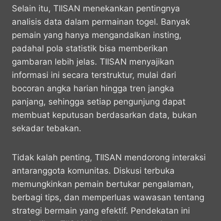
Selain itu, TIISAN menekankan pentingnya
analisis data dalam permainan togel. Banyak
pemain yang hanya mengandalkan insting,
padahal pola statistik bisa memberikan
gambaran lebih jelas. TIISAN menyajikan
informasi ini secara terstruktur, mulai dari
bocoran angka harian hingga tren jangka
panjang, sehingga setiap pengunjung dapat
membuat keputusan berdasarkan data, bukan
sekadar tebakan.
Tidak kalah penting, TIISAN mendorong interaksi
antaranggota komunitas. Diskusi terbuka
memungkinkan pemain bertukar pengalaman,
berbagi tips, dan memperluas wawasan tentang
strategi bermain yang efektif. Pendekatan ini