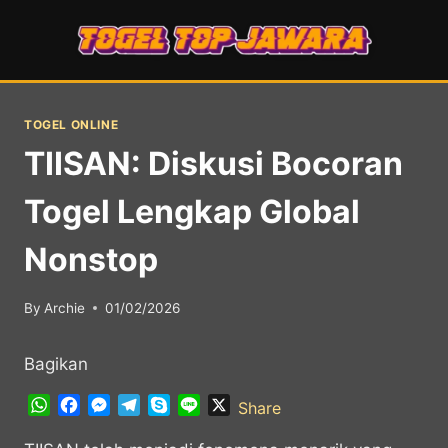
Skip
to
content
TOGEL ONLINE
TIISAN: Diskusi Bocoran
Togel Lengkap Global
Nonstop
By
Archie
01/02/2026
Bagikan
W
F
M
T
S
L
X
Share
h
a
e
e
k
i