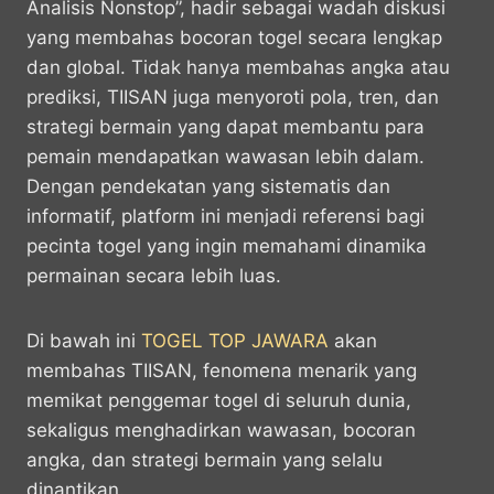
Analisis Nonstop”, hadir sebagai wadah diskusi
yang membahas bocoran togel secara lengkap
dan global. Tidak hanya membahas angka atau
prediksi, TIISAN juga menyoroti pola, tren, dan
strategi bermain yang dapat membantu para
pemain mendapatkan wawasan lebih dalam.
Dengan pendekatan yang sistematis dan
informatif, platform ini menjadi referensi bagi
pecinta togel yang ingin memahami dinamika
permainan secara lebih luas.
Di bawah ini
TOGEL TOP JAWARA
akan
membahas TIISAN, fenomena menarik yang
memikat penggemar togel di seluruh dunia,
sekaligus menghadirkan wawasan, bocoran
angka, dan strategi bermain yang selalu
dinantikan.