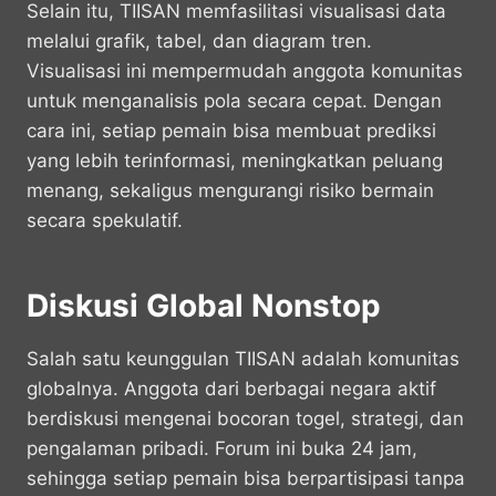
Selain itu, TIISAN memfasilitasi visualisasi data
melalui grafik, tabel, dan diagram tren.
Visualisasi ini mempermudah anggota komunitas
untuk menganalisis pola secara cepat. Dengan
cara ini, setiap pemain bisa membuat prediksi
yang lebih terinformasi, meningkatkan peluang
menang, sekaligus mengurangi risiko bermain
secara spekulatif.
Diskusi Global Nonstop
Salah satu keunggulan TIISAN adalah komunitas
globalnya. Anggota dari berbagai negara aktif
berdiskusi mengenai bocoran togel, strategi, dan
pengalaman pribadi. Forum ini buka 24 jam,
sehingga setiap pemain bisa berpartisipasi tanpa