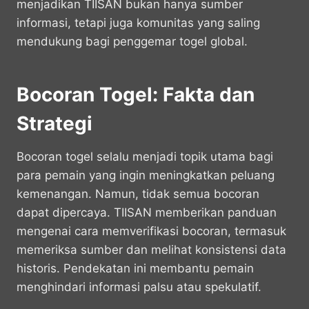
menjadikan TIISAN bukan hanya sumber
informasi, tetapi juga komunitas yang saling
mendukung bagi penggemar togel global.
Bocoran Togel: Fakta dan
Strategi
Bocoran togel selalu menjadi topik utama bagi
para pemain yang ingin meningkatkan peluang
kemenangan. Namun, tidak semua bocoran
dapat dipercaya. TIISAN memberikan panduan
mengenai cara memverifikasi bocoran, termasuk
memeriksa sumber dan melihat konsistensi data
historis. Pendekatan ini membantu pemain
menghindari informasi palsu atau spekulatif.