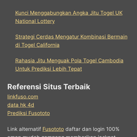
Kunci Menggabungkan Angka Jitu Togel UK
National Lottery
Strategi Cerdas Mengatur Kombinasi Bermain
di Togel California
Rahasia Jitu Menguak Pola Togel Cambodia
Untuk Prediksi Lebih Tepat
Referensi Situs Terbaik
linkfuso.com
data hk 4d
Prediksi Fusototo
Link alternatif
Fusototo
daftar dan login 100%