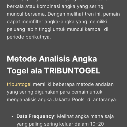
berkala atau kombinasi angka yang sering
muncul bersama. Dengan melihat tren ini, pemain
dapat memfilter angka-angka yang memiliki
peluang lebih tinggi untuk muncul kembali di
periode berikutnya.
Metode Analisis Angka
Togel ala TRIBUNTOGEL
tribuntogel
memiliki beberapa metode andalan
yang sering digunakan para pemain untuk
menganalisis angka Jakarta Pools, di antaranya:
Data Frequency
: Melihat angka mana saja
yang paling sering keluar dalam 10–20