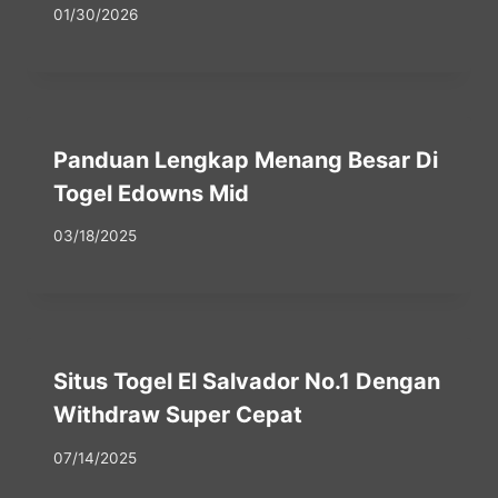
01/30/2026
Panduan Lengkap Menang Besar Di
Togel Edowns Mid
03/18/2025
Situs Togel El Salvador No.1 Dengan
Withdraw Super Cepat
07/14/2025