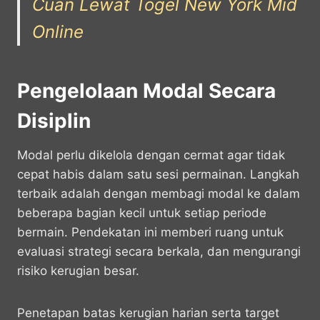
Cuan Lewat Togel New York Mid
Online
Pengelolaan Modal Secara
Disiplin
Modal perlu dikelola dengan cermat agar tidak
cepat habis dalam satu sesi permainan. Langkah
terbaik adalah dengan membagi modal ke dalam
beberapa bagian kecil untuk setiap periode
bermain. Pendekatan ini memberi ruang untuk
evaluasi strategi secara berkala, dan mengurangi
risiko kerugian besar.
Penetapan batas kerugian harian serta target