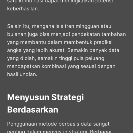
satu kombinasi dapat meningkatkan potensi
keberhasilan.
Selain itu, menganalisis tren mingguan atau
bulanan juga bisa menjadi pendekatan tambahan
yang membantu dalam membentuk prediksi
angka yang lebih akurat. Semakin banyak data
yang diolah, semakin tinggi pula peluang
mendapatkan kombinasi yang sesuai dengan
hasil undian.
Menyusun Strategi
Berdasarkan
Penggunaan metode berbasis data sangat
penting dalam menyusun strategi. Berbagai