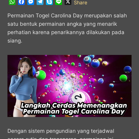
W
F
M
T
S
L
X
Share
h
a
e
e
k
i
a
c
s
l
y
n
Permainan Togel Carolina Day merupakan salah
t
e
s
e
p
e
satu bentuk permainan angka yang menarik
s
b
e
g
e
perhatian karena penarikannya dilakukan pada
A
o
n
r
siang.
p
o
g
a
p
k
e
m
r
Dengan sistem pengundian yang terjadwal