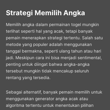
Strategi Memilih Angka
Memilih angka dalam permainan togel mungkin
terlihat seperti hal yang acak, tetapi banyak
pemain menerapkan strategi tertentu. Salah satu
metode yang populer adalah menggunakan
tanggal bermakna, seperti ulang tahun atau hari
jadi. Meskipun cara ini bisa menjadi sentimental,
penting untuk diingat bahwa angka-angka
tersebut mungkin tidak mencakup seluruh
rentang yang tersedia.
Sebagai alternatif, banyak pemain memilih untuk
menggunakan generator angka acak atau
algoritma tertentu untuk menentukan pilihan