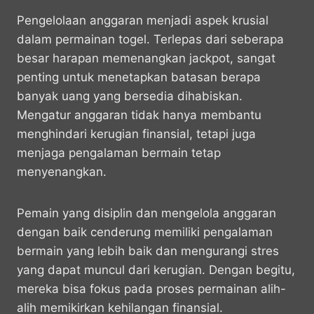
Pengelolaan anggaran menjadi aspek krusial
dalam permainan togel. Terlepas dari seberapa
besar harapan memenangkan jackpot, sangat
penting untuk menetapkan batasan berapa
banyak uang yang bersedia dihabiskan.
Mengatur anggaran tidak hanya membantu
menghindari kerugian finansial, tetapi juga
menjaga pengalaman bermain tetap
menyenangkan.
Pemain yang disiplin dan mengelola anggaran
dengan baik cenderung memiliki pengalaman
bermain yang lebih baik dan mengurangi stres
yang dapat muncul dari kerugian. Dengan begitu,
mereka bisa fokus pada proses permainan alih-
alih memikirkan kehilangan finansial.