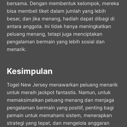
bersama. Dengan membentuk kelompok, mereka
bisa membeli tiket dalam jumlah yang lebih
besar, dan jika menang, hadiah dapat dibagi di
antara anggota. Ini tidak hanya meningkatkan
peluang menang, tetapi juga menciptakan
pengalaman bermain yang lebih sosial dan
menarik.
Kesimpulan
Togel New Jersey menawarkan peluang menarik
untuk meraih jackpot fantastis. ​Namun, untuk
memaksimalkan peluang menang dan menjaga
pengalaman bermain yang positif, penting bagi
pemain untuk memahami sistem, menerapkan
strategi yang tepat, dan mengelola anggaran