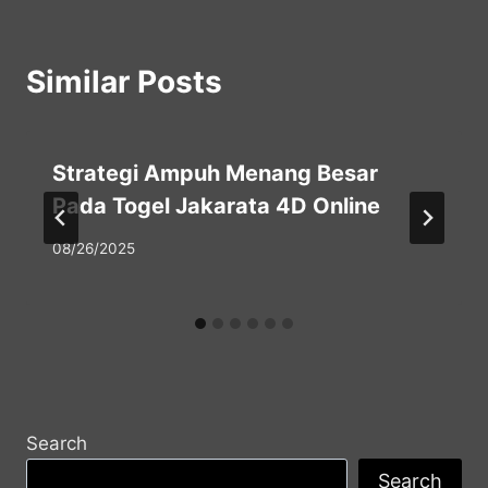
Similar Posts
Strategi Ampuh Menang Besar
Pada Togel Jakarata 4D Online
08/26/2025
Search
Search