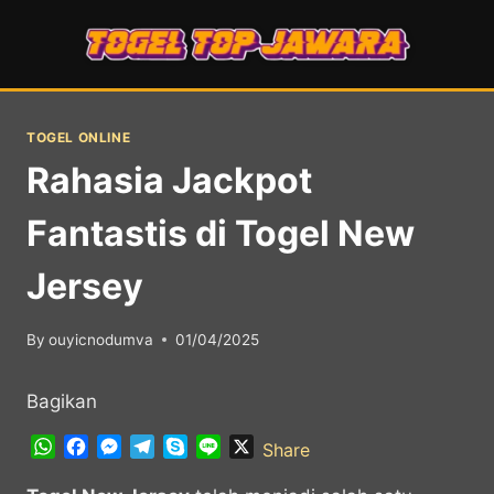
Skip
to
content
TOGEL ONLINE
Rahasia Jackpot
Fantastis di Togel New
Jersey
By
ouyicnodumva
01/04/2025
Bagikan
W
F
M
T
S
L
X
Share
h
a
e
e
k
i