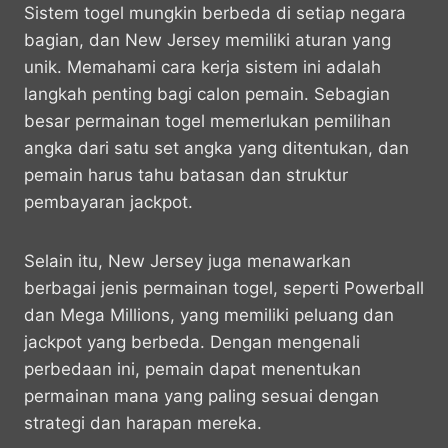
Sistem togel mungkin berbeda di setiap negara
bagian, dan New Jersey memiliki aturan yang
unik. Memahami cara kerja sistem ini adalah
langkah penting bagi calon pemain. Sebagian
besar permainan togel memerlukan pemilihan
angka dari satu set angka yang ditentukan, dan
pemain harus tahu batasan dan struktur
pembayaran jackpot.
Selain itu, New Jersey juga menawarkan
berbagai jenis permainan togel, seperti Powerball
dan Mega Millions, yang memiliki peluang dan
jackpot yang berbeda. Dengan mengenali
perbedaan ini, pemain dapat menentukan
permainan mana yang paling sesuai dengan
strategi dan harapan mereka.