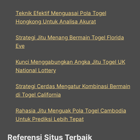
Teknik Efektif Menguasai Pola Togel
Hongkong Untuk Analisa Akurat
Strategi Jitu Menang Bermain Togel Florida
Eve
Kunci Menggabungkan Angka Jitu Togel UK
National Lottery
Strategi Cerdas Mengatur Kombinasi Bermain
di Togel California
Rahasia Jitu Menguak Pola Togel Cambodia
Untuk Prediksi Lebih Tepat
Referensi Situs Terbaik