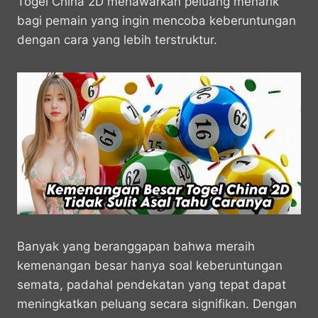
a
c
s
l
y
n
Togel China 2D menawarkan peluang menarik
t
e
s
e
p
e
bagi pemain yang ingin mencoba keberuntungan
s
b
e
g
e
dengan cara yang lebih terstruktur.
A
o
n
r
p
o
g
a
p
k
e
m
r
Banyak yang beranggapan bahwa meraih
kemenangan besar hanya soal keberuntungan
semata, padahal pendekatan yang tepat dapat
meningkatkan peluang secara signifikan. Dengan