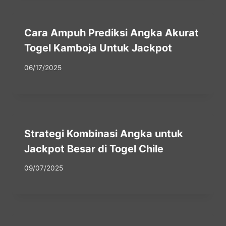
Cara Ampuh Prediksi Angka Akurat
Togel Kamboja Untuk Jackpot
06/17/2025
Strategi Kombinasi Angka untuk
Jackpot Besar di Togel Chile
09/07/2025