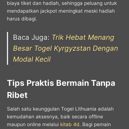
biaya tiket dan hadiah, sehingga peluang untuk
mendapatkan jackpot meningkat meski hadiah
harus dibagi.
Baca Juga:
Trik Hebat Menang
Besar Togel Kyrgyzstan Dengan
Modal Kecil
Tips Praktis Bermain Tanpa
Ribet
Salah satu keunggulan Togel Lithuania adalah
kemudahan aksesnya, baik secara offline
maupun online melalui
kitab 4d
. Bagi pemain