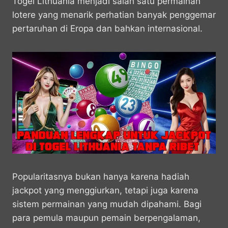
a
c
s
l
y
n
Togel Lithuania menjadi salah satu permainan
t
e
s
e
p
e
lotere yang menarik perhatian banyak penggemar
s
b
e
g
e
pertaruhan di Eropa dan bahkan internasional.
A
o
n
r
p
o
g
a
p
k
e
m
r
Popularitasnya bukan hanya karena hadiah
jackpot yang menggiurkan, tetapi juga karena
sistem permainan yang mudah dipahami. Bagi
para pemula maupun pemain berpengalaman,