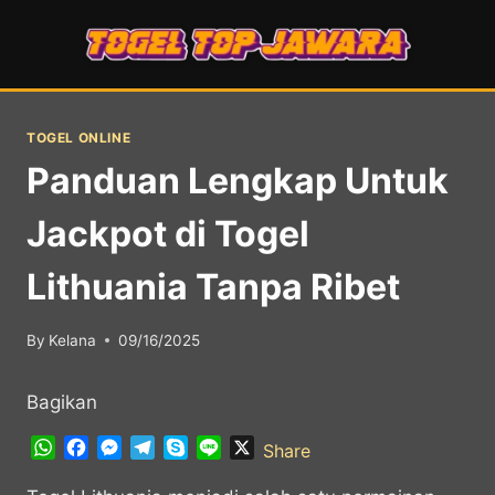
Skip
to
content
TOGEL ONLINE
Panduan Lengkap Untuk
Jackpot di Togel
Lithuania Tanpa Ribet
By
Kelana
09/16/2025
Bagikan
W
F
M
T
S
L
X
Share
h
a
e
e
k
i