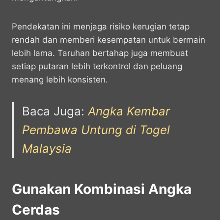
Pendekatan ini menjaga risiko kerugian tetap
rendah dan memberi kesempatan untuk bermain
lebih lama. Taruhan bertahap juga membuat
setiap putaran lebih terkontrol dan peluang
menang lebih konsisten.
Baca Juga:
Angka Kembar
Pembawa Untung di Togel
Malaysia
Gunakan Kombinasi Angka
Cerdas