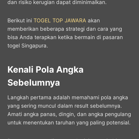
dan risiko kerugian dapat diminimalkan.
Berikut ini
TOGEL TOP JAWARA
akan
memberikan beberapa strategi dan cara yang
bisa Anda terapkan ketika bermain di pasaran
togel Singapura.
Kenali Pola Angka
Sebelumnya
Langkah pertama adalah memahami pola angka
yang sering muncul dalam result sebelumnya.
Amati angka panas, dingin, dan angka pengulang
untuk menentukan taruhan yang paling potensial.