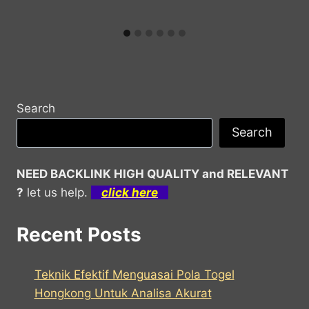
Search
Search
NEED BACKLINK HIGH QUALITY and RELEVANT
?
let us help.
click here
Recent Posts
Teknik Efektif Menguasai Pola Togel
Hongkong Untuk Analisa Akurat