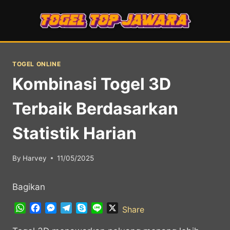
Skip
to
content
TOGEL ONLINE
Kombinasi Togel 3D
Terbaik Berdasarkan
Statistik Harian
By
Harvey
11/05/2025
Bagikan
W
F
M
T
S
L
X
Share
h
a
e
e
k
i