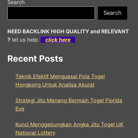
Search
Search
NEED BACKLINK HIGH QUALITY and RELEVANT
?
let us help.
click here
Recent Posts
Teknik Efektif Menguasai Pola Togel
Hongkong Untuk Analisa Akurat
Strategi Jitu Menang Bermain Togel Florida
Eve
Kunci Menggabungkan Angka Jitu Togel UK
National Lottery