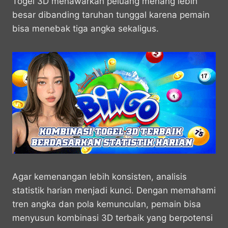
a
c
s
l
y
n
Togel 3D menawarkan peluang menang lebih
t
e
s
e
p
e
besar dibanding taruhan tunggal karena pemain
s
b
e
g
e
bisa menebak tiga angka sekaligus.
A
o
n
r
p
o
g
a
p
k
e
m
r
Agar kemenangan lebih konsisten, analisis
statistik harian menjadi kunci. Dengan memahami
tren angka dan pola kemunculan, pemain bisa
menyusun kombinasi 3D terbaik yang berpotensi