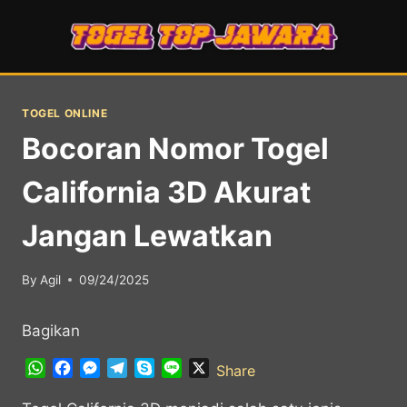
Skip
to
content
TOGEL ONLINE
Bocoran Nomor Togel
California 3D Akurat
Jangan Lewatkan
By
Agil
09/24/2025
Bagikan
W
F
M
T
S
L
X
Share
h
a
e
e
k
i