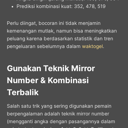
Prediksi kombinasi kuat: 352, 478, 519
Perlu diingat, bocoran ini tidak menjamin
kemenangan mutlak, namun bisa meningkatkan
peluang karena berdasarkan statistik dan tren
pengeluaran sebelumnya dalam
waktogel
.
Gunakan Teknik Mirror
Number & Kombinasi
Terbalik
Salah satu trik yang sering digunakan pemain
berpengalaman adalah teknik mirror number
(mengganti angka dengan pasangannya dalam