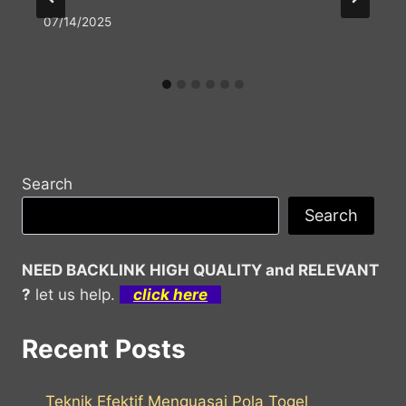
07/14/2025
Search
Search
NEED BACKLINK HIGH QUALITY and RELEVANT
?
let us help.
click here
Recent Posts
Teknik Efektif Menguasai Pola Togel