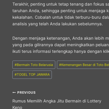
Terakhir, penting untuk tetap tenang dan fokus
taruhan Anda, sehingga penting untuk menjaga k
kekalahan. Cobalah untuk tidak terburu-buru d
analisis yang telah Anda lakukan sebelumnya.
Dengan menjaga ketenangan, Anda akan lebih m
yang pada gilirannya dapat meningkatkan pelua
ikuti terus informasi terlengkap hanya dengan klik 
Post
#
Bermain Toto Belarusia
#
Kemenangan Besar di Toto Bel
Tags:
#
TOGEL TOP JAWARA
Post
PREVIOUS
Rumus Memilih Angka Jitu Bermain di Lottery
navigation
Keno