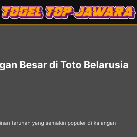
an Besar di Toto Belarusia
inan taruhan yang semakin populer di kalangan