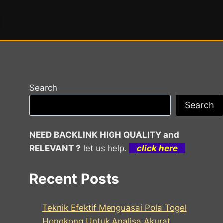
Search
Search
NEED BACKLINK HIGH QUALITY and
RELEVANT ?
let us help.
click here
Recent Posts
Teknik Efektif Menguasai Pola Togel
Hongkong Untuk Analisa Akurat