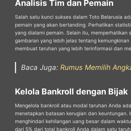
Analisis Tim dan Pemain
Salah satu kunci sukses dalam Toto Belarusia a
pemain yang akan bertanding. Perhatikan statistik
yang dialami pemain. Selain itu, memperhatikan
gambaran yang lebih jelas tentang kemungkinan h
membuat taruhan yang lebih terinformasi dan men
Baca Juga:
Rumus Memilih Angka
Kelola Bankroll dengan Bijak
Mengelola bankroll atau modal taruhan Anda ada
menetapkan batasan kerugian dan keuntungan. I
menghindari kehilangan uang besar dalam waktu 
dari 5% dari total bankroll Anda dalam satu taru