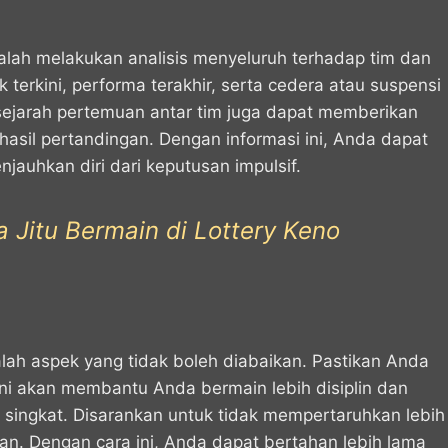
dalah melakukan analisis menyeluruh terhadap tim dan
 terkini, performa terakhir, serta cedera atau suspensi
 sejarah pertemuan antar tim juga dapat memberikan
asil pertandingan. Dengan informasi ini, Anda dapat
jauhkan diri dari keputusan impulsif.
 Jitu Bermain di Lottery Keno
lah aspek yang tidak boleh diabaikan. Pastikan Anda
ni akan membantu Anda bermain lebih disiplin dan
singkat. Disarankan untuk tidak mempertaruhkan lebih
han. Dengan cara ini, Anda dapat bertahan lebih lama