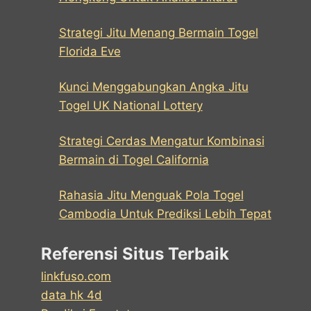
Strategi Jitu Menang Bermain Togel
Florida Eve
Kunci Menggabungkan Angka Jitu
Togel UK National Lottery
Strategi Cerdas Mengatur Kombinasi
Bermain di Togel California
Rahasia Jitu Menguak Pola Togel
Cambodia Untuk Prediksi Lebih Tepat
Referensi Situs Terbaik
linkfuso.com
data hk 4d