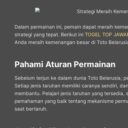
A
o
n
r
p
o
g
a
p
k
e
m
r
Dalam permainan ini, pemain dapat meraih keme
strategi yang tepat. Berikut ini
TOGEL TOP JAWA
Anda meraih kemenangan besar di Toto Belarusi
Pahami Aturan Permainan
Sebelum terjun ke dalam dunia Toto Belarusia, 
Setiap jenis taruhan memiliki caranya sendiri, 
membantu. Pelajari jenis taruhan yang tersedia,
pemahaman yang baik tentang mekanisme perma
saat bertaruh.