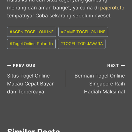
menang dan aman banget, ya cuma di
pajerototo
tempatnya! Coba sekarang sebelum nyesel.
Post
#
AGEN TOGEL ONLINE
#
GAME TOGEL ONLINE
Tags:
#
Togel Online Polandia
#
TOGEL TOP JAWARA
Post
PREVIOUS
NEXT
Situs Togel Online
Bermain Togel Online
navigation
Macau Cepat Bayar
Singapore Raih
dan Terpercaya
Hadiah Maksimal
Similar Posts