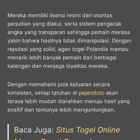
Mereka memiliki lisensi resmi dari otoritas
perjudian yang diakui, serta sistem pengacak
angka yang transparan sehingga pemain merasa
yakin bahwa hasilnya tidak dimanipulasi. Dengan
reputasi yang solid, agen togel Polandia mampu
menarik lebih banyak pemain dari berbagai
kalangan dan menjaga loyalitas mereka.
Dengan memahami pola keluaran secara
konsisten, setiap taruhan di
pajerototo
akan
terasa lebih mudah diarahkan menuju hasil yang
positif dan tentunya lebih menguntungkan.
Baca Juga:
Situs Togel Online