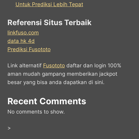
Untuk Prediksi Lebih Tepat
Referensi Situs Terbaik
linkfuso.com
data hk 4d
Prediksi Fusototo
Link alternatif
Fusototo
daftar dan login 100%
aman mudah gampang memberikan jackpot
besar yang bisa anda dapatkan di sini.
Recent Comments
No comments to show.
>