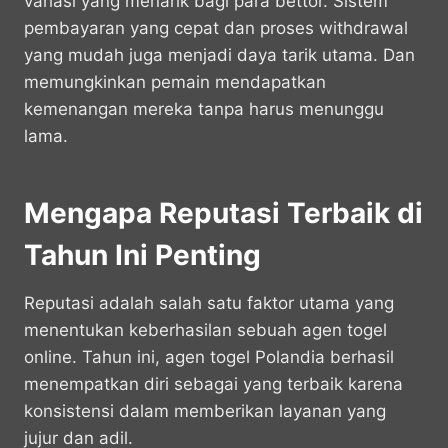
variasi yang menarik bagi para bettor. Sistem
pembayaran yang cepat dan proses withdrawal
yang mudah juga menjadi daya tarik utama. Dan
memungkinkan pemain mendapatkan
kemenangan mereka tanpa harus menunggu
lama.
Mengapa Reputasi Terbaik di
Tahun Ini Penting
Reputasi adalah salah satu faktor utama yang
menentukan keberhasilan sebuah agen togel
online. Tahun ini, agen togel Polandia berhasil
menempatkan diri sebagai yang terbaik karena
konsistensi dalam memberikan layanan yang
jujur dan adil.