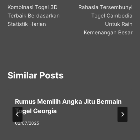
Kombinasi Togel 3D
Rahasia Tersembunyi
navigation
Terbaik Berdasarkan
Togel Cambodia
Statistik Harian
Untuk Raih
Kemenangan Besar
Similar Posts
Rumus Memilih Angka Jitu Bermain
Togel Georgia
02/07/2025