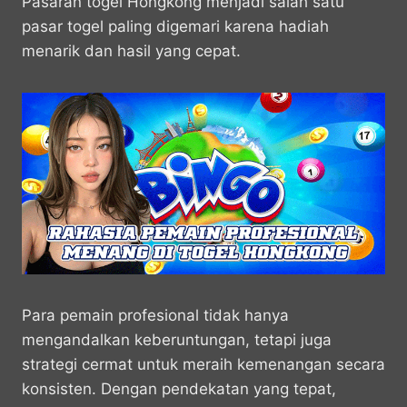
a
c
s
l
y
n
Pasaran togel Hongkong menjadi salah satu
t
e
s
e
p
e
pasar togel paling digemari karena hadiah
s
b
e
g
e
menarik dan hasil yang cepat.
A
o
n
r
p
o
g
a
p
k
e
m
r
Para pemain profesional tidak hanya
mengandalkan keberuntungan, tetapi juga
strategi cermat untuk meraih kemenangan secara
konsisten. Dengan pendekatan yang tepat,