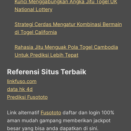
Kunci Menggabungkan Angka Jitu Togel UK
National Lottery
Strategi Cerdas Mengatur Kombinasi Bermain
di Togel California
Rahasia Jitu Menguak Pola Togel Cambodia
Untuk Prediksi Lebih Tepat
Referensi Situs Terbaik
linkfuso.com
data hk 4d
Prediksi Fusototo
Link alternatif
Fusototo
daftar dan login 100%
aman mudah gampang memberikan jackpot
besar yang bisa anda dapatkan di sini.