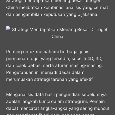
a
c
s
l
y
n
Strategi mendapatkan menang besar di togel
t
e
s
e
p
e
China melibatkan kombinasi analisis yang cermat
s
b
e
g
e
dan pengambilan keputusan yang bijaksana.
A
o
n
r
p
o
g
a
p
k
e
m
r
Penting untuk memahami berbagai jenis
permainan togel yang tersedia, seperti 4D, 3D,
dan colok bebas, serta aturan masing-masing.
Pengetahuan ini menjadi dasar dalam
merumuskan strategi taruhan yang efektif.
Menganalisis data hasil pengundian sebelumnya
adalah langkah kunci dalam strategi ini. Pemain
dapat mencatat angka-angka yang sering muncul