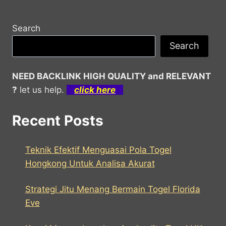
Search
Search
NEED BACKLINK HIGH QUALITY and RELEVANT
?
let us help.
click here
Recent Posts
Teknik Efektif Menguasai Pola Togel
Hongkong Untuk Analisa Akurat
Strategi Jitu Menang Bermain Togel Florida
Eve