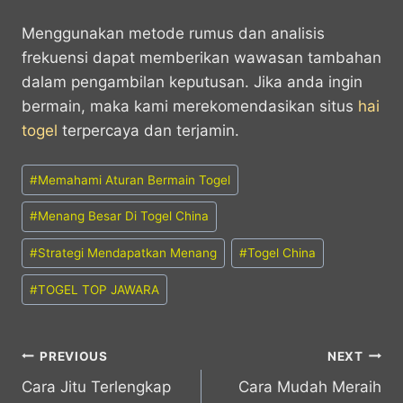
Menggunakan metode rumus dan analisis
frekuensi dapat memberikan wawasan tambahan
dalam pengambilan keputusan. Jika anda ingin
bermain, maka kami merekomendasikan situs
hai
togel
terpercaya dan terjamin.
Post
#
Memahami Aturan Bermain Togel
Tags:
#
Menang Besar Di Togel China
#
Strategi Mendapatkan Menang
#
Togel China
#
TOGEL TOP JAWARA
Post
PREVIOUS
NEXT
Cara Jitu Terlengkap
Cara Mudah Meraih
navigation