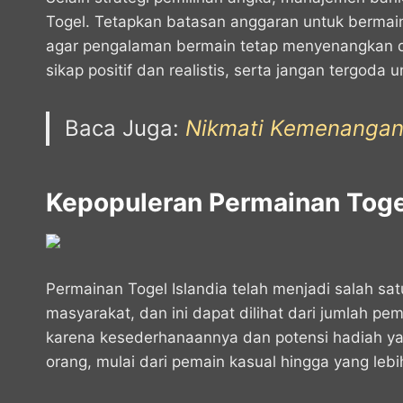
Togel. Tetapkan batasan anggaran untuk bermain 
agar pengalaman bermain tetap menyenangkan d
sikap positif dan realistis, serta jangan tergoda 
Baca Juga:
Nikmati Kemenangan 
Kepopuleran Permainan Togel
Permainan Togel Islandia telah menjadi salah sa
masyarakat, dan ini dapat dilihat dari jumlah pe
karena kesederhanaannya dan potensi hadiah ya
orang, mulai dari pemain kasual hingga yang leb