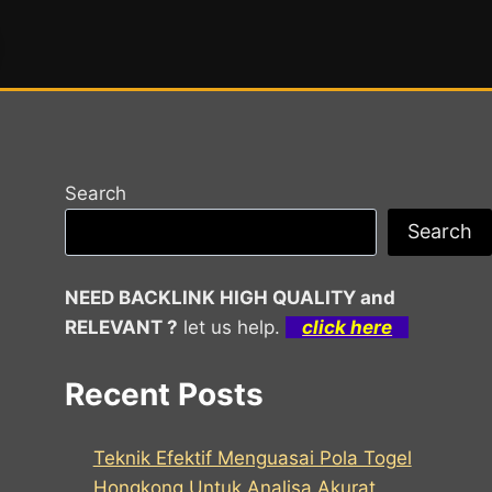
Search
Search
NEED BACKLINK HIGH QUALITY and
RELEVANT ?
let us help.
click here
Recent Posts
Teknik Efektif Menguasai Pola Togel
Hongkong Untuk Analisa Akurat