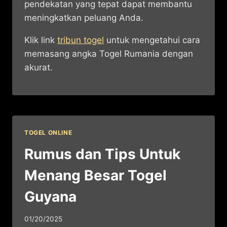
pendekatan yang tepat dapat membantu
meningkatkan peluang Anda.
Klik link
tribun togel
untuk mengetahui cara
memasang angka Togel Rumania dengan
akurat.
TOGEL ONLINE
Rumus dan Tips Untuk
Menang Besar Togel
Guyana
01/20/2025