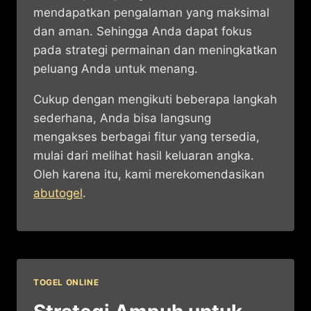
mendapatkan pengalaman yang maksimal
dan aman. Sehingga Anda dapat fokus
pada strategi permainan dan meningkatkan
peluang Anda untuk menang.
Cukup dengan mengikuti beberapa langkah
sederhana, Anda bisa langsung
mengakses berbagai fitur yang tersedia,
mulai dari melihat hasil keluaran angka.
Oleh karena itu, kami merekomendasikan
abutogel
.
TOGEL ONLINE