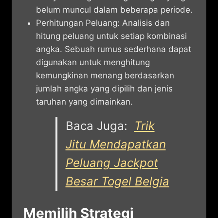
belum muncul dalam beberapa periode.
Perhitungan Peluang: Analisis dan
hitung peluang untuk setiap kombinasi
angka. Sebuah rumus sederhana dapat
digunakan untuk menghitung
kemungkinan menang berdasarkan
jumlah angka yang dipilih dan jenis
taruhan yang dimainkan.
Baca Juga:
Trik
Jitu Mendapatkan
Peluang Jackpot
Besar Togel Belgia
Memilih Strategi