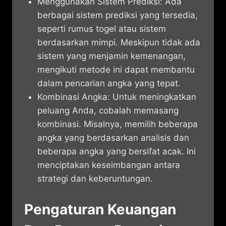
Menggunakan Sistem Prediksi: Ada
berbagai sistem prediksi yang tersedia,
seperti rumus togel atau sistem
berdasarkan mimpi. Meskipun tidak ada
sistem yang menjamin kemenangan,
mengikuti metode ini dapat membantu
dalam pencarian angka yang tepat.
Kombinasi Angka: Untuk meningkatkan
peluang Anda, cobalah memasang
kombinasi. Misalnya, memilih beberapa
angka yang berdasarkan analisis dan
beberapa angka yang bersifat acak. Ini
menciptakan keseimbangan antara
strategi dan keberuntungan.
Pengaturan Keuangan