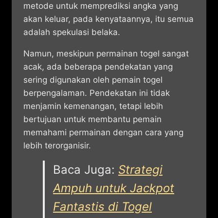
metode untuk memprediksi angka yang
akan keluar, pada kenyataannya, itu semua
adalah spekulasi belaka.
Namun, meskipun permainan togel sangat
acak, ada beberapa pendekatan yang
sering digunakan oleh pemain togel
berpengalaman. Pendekatan ini tidak
menjamin kemenangan, tetapi lebih
bertujuan untuk membantu pemain
memahami permainan dengan cara yang
lebih terorganisir.
Baca Juga:
Strategi
Ampuh untuk Jackpot
Fantastis di Togel