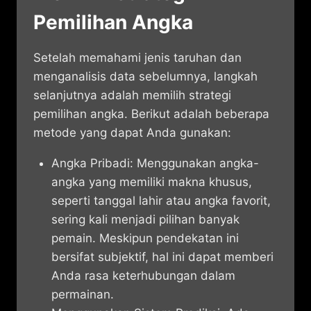
Pemilihan Angka
Setelah memahami jenis taruhan dan
menganalisis data sebelumnya, langkah
selanjutnya adalah memilih strategi
pemilihan angka. Berikut adalah beberapa
metode yang dapat Anda gunakan:
Angka Pribadi: Menggunakan angka-
angka yang memiliki makna khusus,
seperti tanggal lahir atau angka favorit,
sering kali menjadi pilihan banyak
pemain. Meskipun pendekatan ini
bersifat subjektif, hal ini dapat memberi
Anda rasa keterhubungan dalam
permainan.