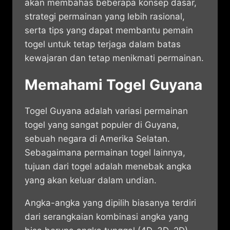
akan membahas beberapa konsep dasar,
strategi permainan yang lebih rasional,
serta tips yang dapat membantu pemain
togel untuk tetap terjaga dalam batas
kewajaran dan tetap menikmati permainan.
Memahami Togel Guyana
Togel Guyana adalah variasi permainan
togel yang sangat populer di Guyana,
sebuah negara di Amerika Selatan.
Sebagaimana permainan togel lainnya,
tujuan dari togel adalah menebak angka
yang akan keluar dalam undian.
Angka-angka yang dipilih biasanya terdiri
dari serangkaian kombinasi angka yang