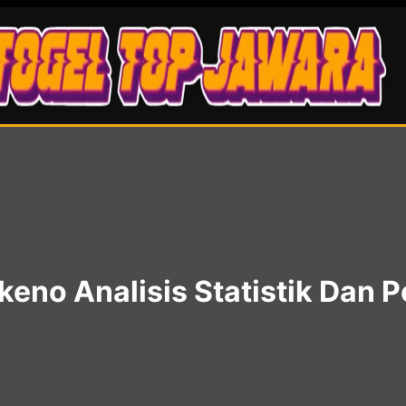
eno Analisis Statistik Dan 