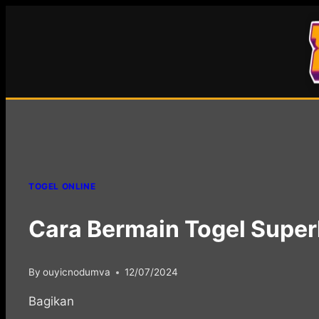
Skip
to
content
TOGEL ONLINE
Cara Bermain Togel Superk
By
ouyicnodumva
12/07/2024
Bagikan