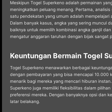
Meskipun Togel Superkeno adalah permainan yang
meningkatkan peluang menang. Pertama, analisis
satu pendekatan yang umum adalah mempelajari 
Dalam banyak kasus, angka yang sering muncul dal
baiknya untuk memilih kombinasi angka ganjil da
mengatur anggaran taruhan dengan bijak sangat pe
Keuntungan Bermain Togel S
Togel Superkeno menawarkan berbagai keuntungan
dengan pembayaran yang bisa mencapai 10.000 kali
menarik bagi mereka yang mencari hiburan instan.
Superkeno juga memiliki fleksibilitas dalam pilih
preferensi mereka. Dengan banyaknya opsi dan ke
latar belakang.