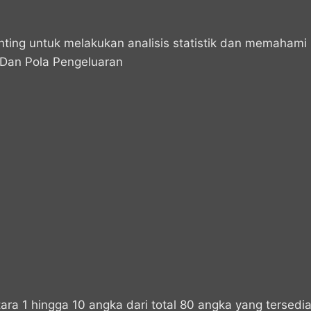
ting untuk melakukan analisis statistik dan memahami 
tara 1 hingga 10 angka dari total 80 angka yang terse