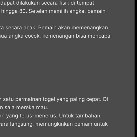
apat dilakukan secara fisik di tempat
1 hingga 80. Setelah memilih angka, pemain
gka secara acak. Pemain akan memenangkan
emua angka cocok, kemenangan bisa mencapai
satu permainan togel yang paling cepat. Di
an saja mereka mau.
ran yang terus-menerus. Untuk tambahan
ecara langsung, memungkinkan pemain untuk