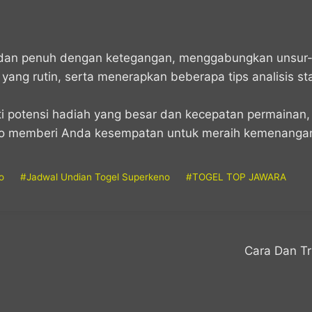
 dan penuh dengan ketegangan, menggabungkan unsur-
ang rutin, serta menerapkan beberapa tips analisis st
ti potensi hadiah yang besar dan kecepatan permainan
eno memberi Anda kesempatan untuk meraih kemenangan
o
#
Jadwal Undian Togel Superkeno
#
TOGEL TOP JAWARA
Cara Dan T