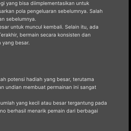
i yang bisa diimplementasikan untuk
sarkan pola pengeluaran sebelumnya. Salah
an sebelumnya.
ar untuk muncul kembali. Selain itu, ada
erakhir, bermain secara konsisten dan
n yang besar.
h potensi hadiah yang besar, terutama
tan undian membuat permainan ini sangat
 jumlah yang kecil atau besar tergantung pada
no berhasil menarik pemain dari berbagai