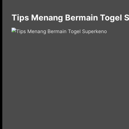
Tips Menang Bermain Togel 