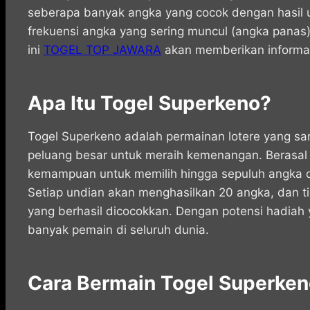
seberapa banyak angka yang cocok dengan hasil u
frekuensi angka yang sering muncul (angka panas
ini
TOGEL TOP JAWARA
akan memberikan informas
Apa Itu Togel Superkeno?
Togel Superkeno adalah permainan lotere yang s
peluang besar untuk meraih kemenangan. Berasal
kemampuan untuk memilih hingga sepuluh angka da
Setiap undian akan menghasilkan 20 angka, dan t
yang berhasil dicocokkan. Dengan potensi hadia
banyak pemain di seluruh dunia.
Cara Bermain Togel Superken