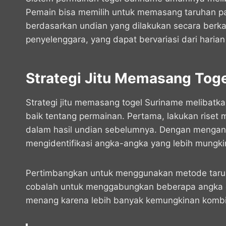
Pemain bisa memilih untuk memasang taruhan pa
berdasarkan undian yang dilakukan secara berkal
penyelenggara, yang dapat bervariasi dari haria
Strategi Jitu Memasang Tog
Strategi jitu memasang togel Suriname meliba
baik tentang permainan. Pertama, lakukan rise
dalam hasil undian sebelumnya. Dengan menganal
mengidentifikasi angka-angka yang lebih mungkin
Pertimbangkan untuk menggunakan metode taruha
cobalah untuk menggabungkan beberapa angka d
menang karena lebih banyak kemungkinan kombi