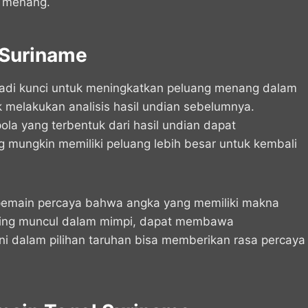
g menang.
 Suriname
jadi kunci untuk meningkatkan peluang menang dalam
 melakukan analisis hasil undian sebelumnya.
la yang terbentuk dari hasil undian dapat
ungkin memiliki peluang lebih besar untuk kembali
pemain percaya bahwa angka yang memiliki makna
 sering muncul dalam mimpi, dapat membawa
i dalam pilihan taruhan bisa memberikan rasa percaya