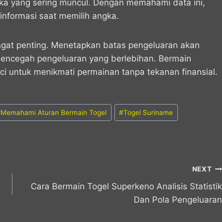
ka yang sering muncul. Dengan memahami data ini,
nformasi saat memilih angka.
ngat penting. Menetapkan batas pengeluaran akan
ncegah pengeluaran yang berlebihan. Bermain
i untuk menikmati permainan tanpa tekanan finansial.
#
Memahami Aturan Bermain Togel
#
Togel Suriname
NEXT
Cara Bermain Togel Superkeno Analisis Statistik
Dan Pola Pengeluaran