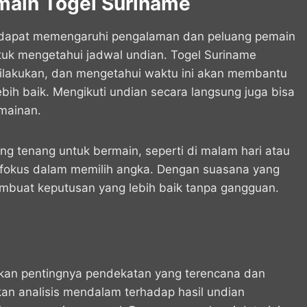
main Togel Suriname
e dapat memengaruhi pengalaman dan peluang pemain
uk mengetahui jadwal undian. Togel Suriname
 dilakukan, dan mengetahui waktu ini akan membantu
h baik. Mengikuti undian secara langsung juga bisa
mainan.
g tenang untuk bermain, seperti di malam hari atau
 fokus dalam memilih angka. Dengan suasana yang
mbuat keputusan yang lebih baik tanpa gangguan.
kan pentingnya pendekatan yang terencana dan
kan analisis mendalam terhadap hasil undian