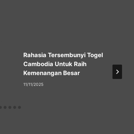
Rahasia Tersembunyi Togel
Cambodia Untuk Raih
Kemenangan Besar
11/11/2025