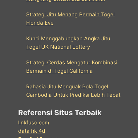
Strategi Jitu Menang Bermain Togel
Florida Eve
Kunci Menggabungkan Angka Jitu
Togel UK National Lottery
Strategi Cerdas Mengatur Kombinasi
Bermain di Togel California
Rahasia Jitu Menguak Pola Togel
Cambodia Untuk Prediksi Lebih Tepat
Referensi Situs Terbaik
linkfuso.com
data hk 4d