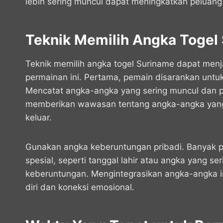
lebih sering muncul dapat meningkatkan peluan
Teknik Memilih Angka Togel
Teknik memilih angka togel Suriname dapat men
permainan ini. Pertama, pemain disarankan untuk
Mencatat angka-angka yang sering muncul dan po
memberikan wawasan tentang angka-angka yang m
keluar.
Gunakan angka keberuntungan pribadi. Banyak 
spesial, seperti tanggal lahir atau angka yang
keberuntungan. Mengintegrasikan angka-angka in
diri dan koneksi emosional.