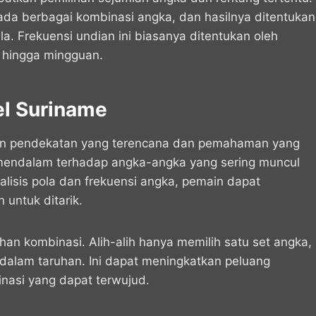
da berbagai kombinasi angka, dan hasilnya ditentukan
a. Frekuensi undian ini biasanya ditentukan oleh
n hingga mingguan.
el Suriname
tkan pendekatan yang terencana dan pemahaman yang
t mendalam terhadap angka-angka yang sering muncul
isis pola dan frekuensi angka, pemain dapat
 untuk ditarik.
n kombinasi. Alih-alih hanya memilih satu set angka,
alam taruhan. Ini dapat meningkatkan peluang
nasi yang dapat terwujud.