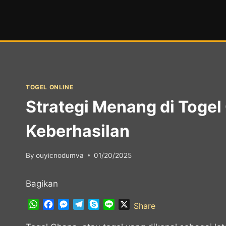
Skip
to
content
TOGEL ONLINE
Strategi Menang di Togel 
Keberhasilan
By
ouyicnodumva
01/20/2025
Bagikan
W
F
M
T
S
L
X
Share
h
a
e
e
k
i