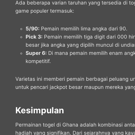
Ada beberapa varian taruhan yang tersedia di to
game populer termasuk:
5/90:
Pemain memilih lima angka dari 90.
Pick 3:
Pemain memilih tiga digit dari 000 
besar jika angka yang dipilih muncul di undia
Super 6:
Di mana pemain memilih enam angka
kompetitif.
Varietas ini memberi pemain berbagai peluang u
untuk pencari jackpot besar maupun mereka yang
Kesimpulan
​Permainan togel di Ghana adalah kombinasi an
hadiah yang signifikan.​ Dari sejarahnya yang ka