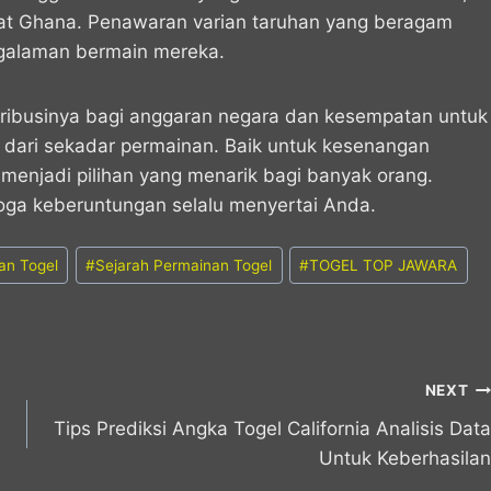
kat Ghana. Penawaran varian taruhan yang beragam
galaman bermain mereka.
tribusinya bagi anggaran negara dan kesempatan untuk
dari sekadar permainan. Baik untuk kesenangan
enjadi pilihan yang menarik bagi banyak orang.
ga keberuntungan selalu menyertai Anda.
an Togel
#
Sejarah Permainan Togel
#
TOGEL TOP JAWARA
NEXT
Tips Prediksi Angka Togel California Analisis Data
Untuk Keberhasilan