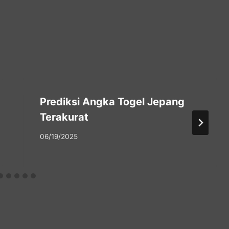
Prediksi Angka Togel Jepang
Terakurat
06/19/2025