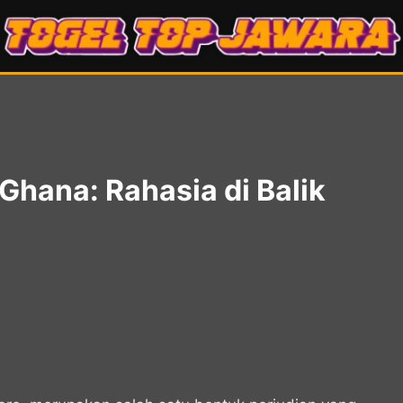
Ghana: Rahasia di Balik