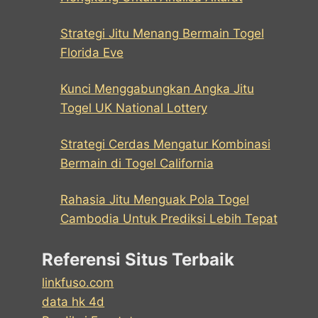
Strategi Jitu Menang Bermain Togel
Florida Eve
Kunci Menggabungkan Angka Jitu
Togel UK National Lottery
Strategi Cerdas Mengatur Kombinasi
Bermain di Togel California
Rahasia Jitu Menguak Pola Togel
Cambodia Untuk Prediksi Lebih Tepat
Referensi Situs Terbaik
linkfuso.com
data hk 4d