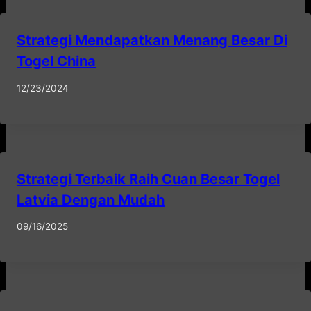
Strategi Mendapatkan Menang Besar Di
Togel China
12/23/2024
Strategi Terbaik Raih Cuan Besar Togel
Latvia Dengan Mudah
09/16/2025