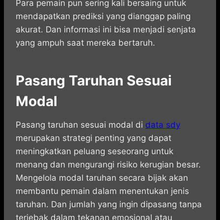
Para pemain pun sering kali bersaing untuk
mendapatkan prediksi yang dianggap paling
akurat. Dan informasi ini bisa menjadi senjata
yang ampuh saat mereka bertaruh.
Pasang Taruhan Sesuai
Modal
Pasang taruhan sesuai modal di
data sdy
merupakan strategi penting yang dapat
meningkatkan peluang seseorang untuk
menang dan mengurangi risiko kerugian besar.
Mengelola modal taruhan secara bijak akan
membantu pemain dalam menentukan jenis
taruhan. Dan jumlah yang ingin dipasang tanpa
terjebak dalam tekanan emosional atau