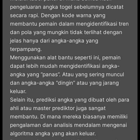
pengeluaran angka togel sebelumnya dicatat
secara rapi. Dengan kode warna yang
membantu pemain dalam mengidentifikasi tren
dan pola yang mungkin tidak terlihat dengan
jelas hanya dari angka-angka yang
terpampang.
Menggunakan alat bantu seperti ini, pemain
dapat lebih mudah mengidentifikasi angka-
angka yang “panas”. Atau yang sering muncul
dan angka-angka “dingin” atau yang jarang
keluar.
Selain itu, prediksi angka yang dibuat oleh para
ahli atau master prediktor juga sangat
membantu. Di mana mereka biasanya memiliki
pengalaman dan analisis mendalam mengenai
algoritma angka yang akan keluar.