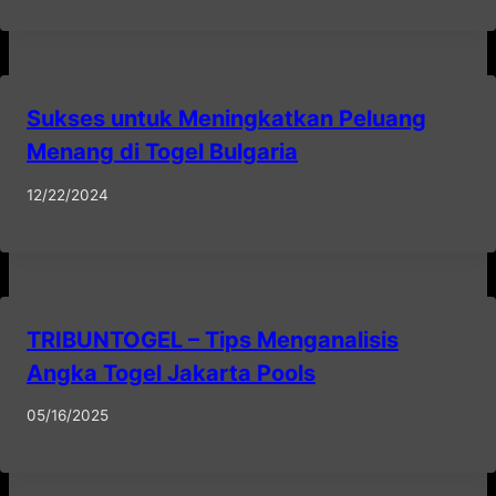
Sukses untuk Meningkatkan Peluang
Menang di Togel Bulgaria
12/22/2024
TRIBUNTOGEL – Tips Menganalisis
Angka Togel Jakarta Pools
05/16/2025