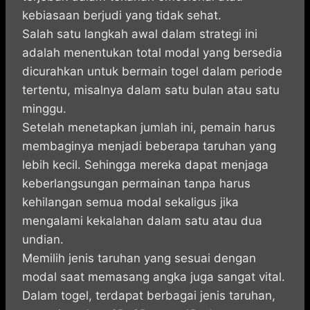
kebiasaan berjudi yang tidak sehat.
Salah satu langkah awal dalam strategi ini
adalah menentukan total modal yang bersedia
dicurahkan untuk bermain togel dalam periode
tertentu, misalnya dalam satu bulan atau satu
minggu.
Setelah menetapkan jumlah ini, pemain harus
membaginya menjadi beberapa taruhan yang
lebih kecil. Sehingga mereka dapat menjaga
keberlangsungan permainan tanpa harus
kehilangan semua modal sekaligus jika
mengalami kekalahan dalam satu atau dua
undian.
Memilih jenis taruhan yang sesuai dengan
modal saat memasang angka juga sangat vital.
Dalam togel, terdapat berbagai jenis taruhan,