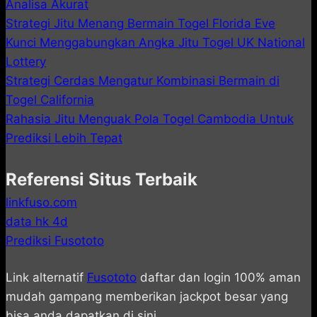
Analisa Akurat
Strategi Jitu Menang Bermain Togel Florida Eve
Kunci Menggabungkan Angka Jitu Togel UK National
Lottery
Strategi Cerdas Mengatur Kombinasi Bermain di
Togel California
Rahasia Jitu Menguak Pola Togel Cambodia Untuk
Prediksi Lebih Tepat
Referensi Situs Terbaik
linkfuso.com
data hk 4d
Prediksi Fusototo
Link alternatif
Fusototo
daftar dan login 100% aman
mudah gampang memberikan jackpot besar yang
bisa anda dapatkan di sini.