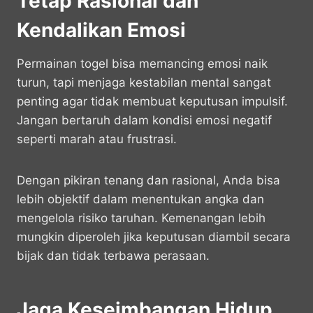
Tetap Rasional dan
Kendalikan Emosi
Permainan togel bisa memancing emosi naik
turun, tapi menjaga kestabilan mental sangat
penting agar tidak membuat keputusan impulsif.
Jangan bertaruh dalam kondisi emosi negatif
seperti marah atau frustrasi.
Dengan pikiran tenang dan rasional, Anda bisa
lebih objektif dalam menentukan angka dan
mengelola risiko taruhan. Kemenangan lebih
mungkin diperoleh jika keputusan diambil secara
bijak dan tidak terbawa perasaan.
Jaga Keseimbangan Hidup