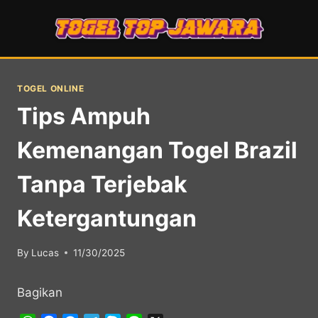
Skip
to
content
TOGEL ONLINE
Tips Ampuh
Kemenangan Togel Brazil
Tanpa Terjebak
Ketergantungan
By
Lucas
11/30/2025
Bagikan