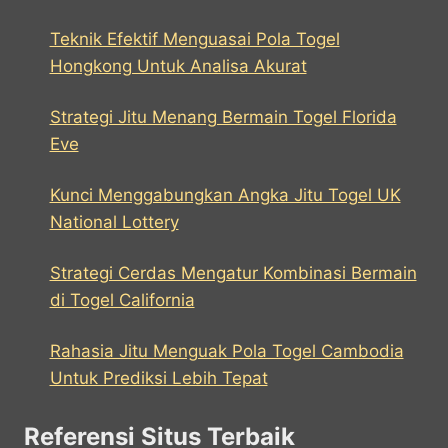
Teknik Efektif Menguasai Pola Togel
Hongkong Untuk Analisa Akurat
Strategi Jitu Menang Bermain Togel Florida
Eve
Kunci Menggabungkan Angka Jitu Togel UK
National Lottery
Strategi Cerdas Mengatur Kombinasi Bermain
di Togel California
Rahasia Jitu Menguak Pola Togel Cambodia
Untuk Prediksi Lebih Tepat
Referensi Situs Terbaik