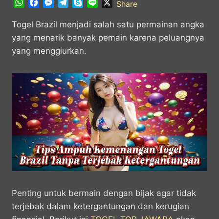
W
F
M
T
S
L
X
Share
h
a
e
e
k
i
a
c
s
l
y
n
Togel Brazil menjadi salah satu permainan angka
t
e
s
e
p
e
yang menarik banyak pemain karena peluangnya
s
b
e
g
e
yang menggiurkan.
A
o
n
r
p
o
g
a
p
k
e
m
r
Penting untuk bermain dengan bijak agar tidak
terjebak dalam ketergantungan dan kerugian