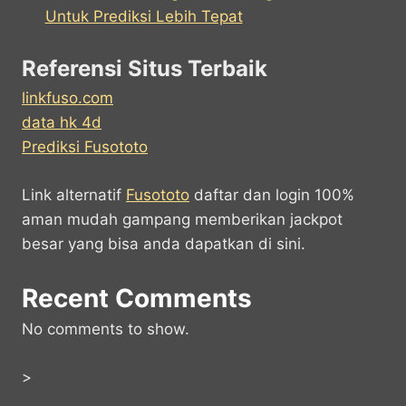
Untuk Prediksi Lebih Tepat
Referensi Situs Terbaik
linkfuso.com
data hk 4d
Prediksi Fusototo
Link alternatif
Fusototo
daftar dan login 100%
aman mudah gampang memberikan jackpot
besar yang bisa anda dapatkan di sini.
Recent Comments
No comments to show.
>