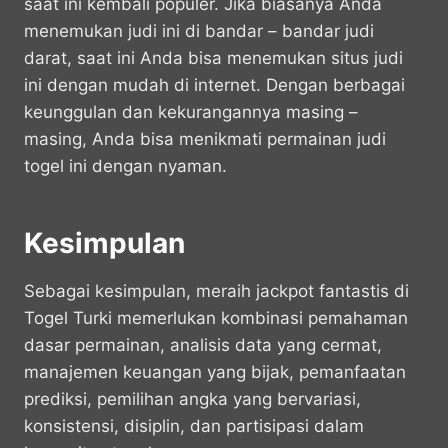
saat ini kembali populer. Jika biasanya Anda
menemukan judi ini di bandar – bandar judi
darat, saat ini Anda bisa menemukan situs judi
ini dengan mudah di internet. Dengan berbagai
keunggulan dan kekurangannya masing –
masing, Anda bisa menikmati permainan judi
togel ini dengan nyaman.
Kesimpulan
Sebagai kesimpulan, meraih jackpot fantastis di
Togel Turki memerlukan kombinasi pemahaman
dasar permainan, analisis data yang cermat,
manajemen keuangan yang bijak, pemanfaatan
prediksi, pemilihan angka yang bervariasi,
konsistensi, disiplin, dan partisipasi dalam