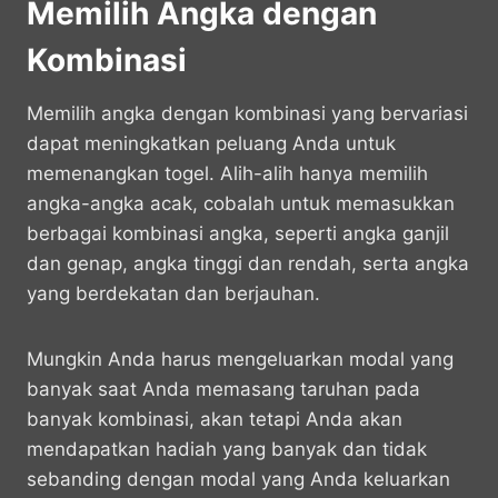
Memilih Angka dengan
Kombinasi
Memilih angka dengan kombinasi yang bervariasi
dapat meningkatkan peluang Anda untuk
memenangkan togel. Alih-alih hanya memilih
angka-angka acak, cobalah untuk memasukkan
berbagai kombinasi angka, seperti angka ganjil
dan genap, angka tinggi dan rendah, serta angka
yang berdekatan dan berjauhan.
Mungkin Anda harus mengeluarkan modal yang
banyak saat Anda memasang taruhan pada
banyak kombinasi, akan tetapi Anda akan
mendapatkan hadiah yang banyak dan tidak
sebanding dengan modal yang Anda keluarkan