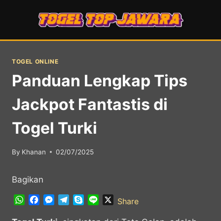
Skip
to
content
TOGEL ONLINE
Panduan Lengkap Tips
Jackpot Fantastis di
Togel Turki
By
Khanan
02/07/2025
Bagikan
W
F
M
T
S
L
X
Share
h
a
e
e
k
i