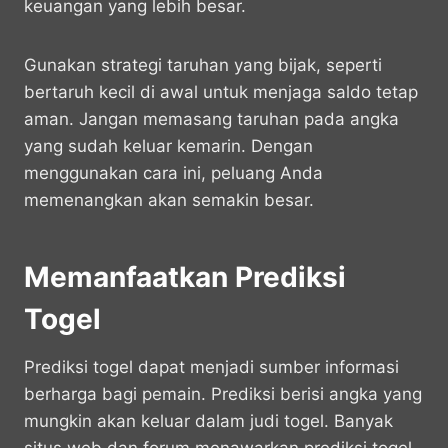
keuangan yang lebih besar.
Gunakan strategi taruhan yang bijak, seperti
bertaruh kecil di awal untuk menjaga saldo tetap
aman. Jangan memasang taruhan pada angka
yang sudah keluar kemarin. Dengan
menggunakan cara ini, peluang Anda
memenangkan akan semakin besar.
Memanfaatkan Prediksi
Togel
Prediksi togel dapat menjadi sumber informasi
berharga bagi pemain. Prediksi berisi angka yang
mungkin akan keluar dalam judi togel. Banyak