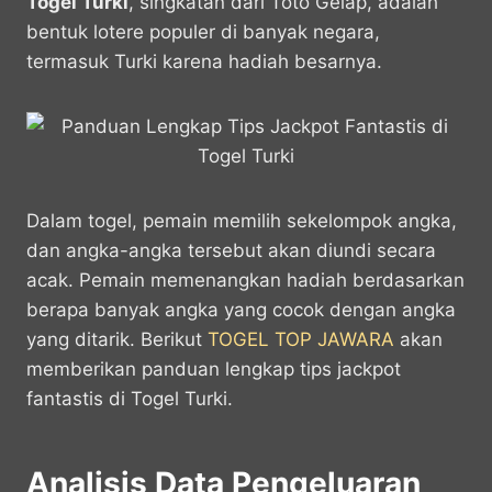
a
c
s
l
y
n
Togel Turki
, singkatan dari Toto Gelap, adalah
t
e
s
e
p
e
bentuk lotere populer di banyak negara,
s
b
e
g
e
termasuk Turki karena hadiah besarnya.
A
o
n
r
p
o
g
a
p
k
e
m
r
Dalam togel, pemain memilih sekelompok angka,
dan angka-angka tersebut akan diundi secara
acak. Pemain memenangkan hadiah berdasarkan
berapa banyak angka yang cocok dengan angka
yang ditarik. Berikut
TOGEL TOP JAWARA
akan
memberikan panduan lengkap tips jackpot
fantastis di Togel Turki.
Analisis Data Pengeluaran