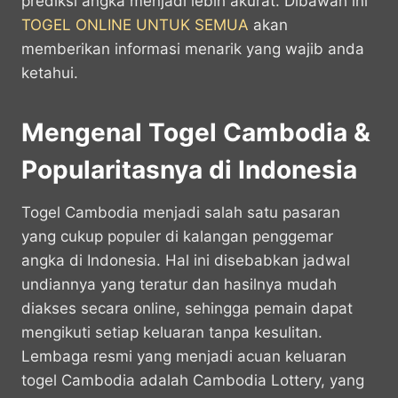
prediksi angka menjadi lebih akurat. Dibawah ini
TOGEL ONLINE UNTUK SEMUA
akan
memberikan informasi menarik yang wajib anda
ketahui.
Mengenal Togel Cambodia &
Popularitasnya di Indonesia
Togel Cambodia menjadi salah satu pasaran
yang cukup populer di kalangan penggemar
angka di Indonesia. Hal ini disebabkan jadwal
undiannya yang teratur dan hasilnya mudah
diakses secara online, sehingga pemain dapat
mengikuti setiap keluaran tanpa kesulitan.
Lembaga resmi yang menjadi acuan keluaran
togel Cambodia adalah
Cambodia Lottery
, yang