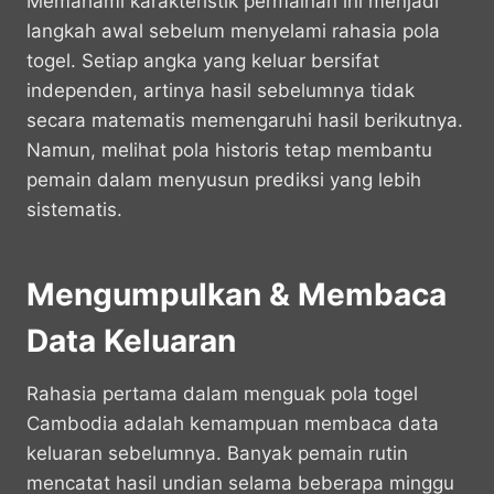
Memahami karakteristik permainan ini menjadi
langkah awal sebelum menyelami rahasia pola
togel. Setiap angka yang keluar bersifat
independen, artinya hasil sebelumnya tidak
secara matematis memengaruhi hasil berikutnya.
Namun, melihat pola historis tetap membantu
pemain dalam menyusun prediksi yang lebih
sistematis.
Mengumpulkan & Membaca
Data Keluaran
Rahasia pertama dalam menguak pola togel
Cambodia adalah kemampuan membaca data
keluaran sebelumnya. Banyak pemain rutin
mencatat hasil undian selama beberapa minggu