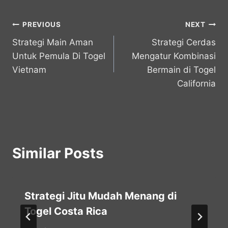
Post
PREVIOUS
NEXT
Strategi Main Aman
Strategi Cerdas
navigation
Untuk Pemula Di Togel
Mengatur Kombinasi
Vietnam
Bermain di Togel
California
Similar Posts
Strategi Jitu Mudah Menang di
Togel Costa Rica