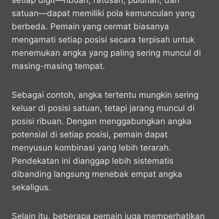
setiap digit—ribuan, ratusan, puluhan, dan
satuan—dapat memiliki pola kemunculan yang
berbeda. Pemain yang cermat biasanya
mengamati setiap posisi secara terpisah untuk
menemukan angka yang paling sering muncul di
masing-masing tempat.
Sebagai contoh, angka tertentu mungkin sering
keluar di posisi satuan, tetapi jarang muncul di
posisi ribuan. Dengan menggabungkan angka
potensial di setiap posisi, pemain dapat
menyusun kombinasi yang lebih terarah.
Pendekatan ini dianggap lebih sistematis
dibanding langsung menebak empat angka
sekaligus.
Selain itu, beberapa pemain juga memperhatikan