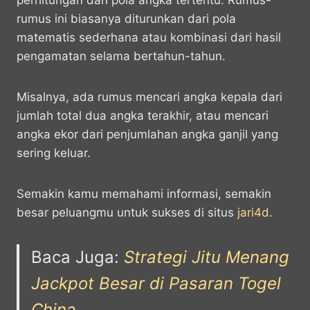
perhitungan dan pola angka tertentu. Rumus-
rumus ini biasanya diturunkan dari pola
matematis sederhana atau kombinasi dari hasil
pengamatan selama bertahun-tahun.
Misalnya, ada rumus mencari angka kepala dari
jumlah total dua angka terakhir, atau mencari
angka ekor dari penjumlahan angka ganjil yang
sering keluar.
Semakin kamu memahami informasi, semakin
besar peluangmu untuk sukses di situs
jari4d
.
Baca Juga:
Strategi Jitu Menang
Jackpot Besar di Pasaran Togel
China