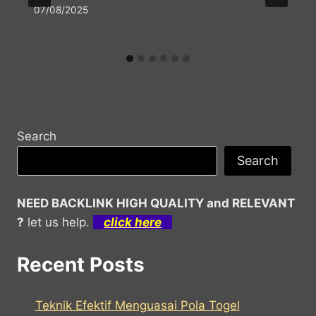
07/08/2025
Search
Search
NEED BACKLINK HIGH QUALITY and RELEVANT
?
let us help.
click here
Recent Posts
Teknik Efektif Menguasai Pola Togel