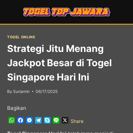
Skip
to
content
TOGEL ONLINE
Strategi Jitu Menang
Jackpot Besar di Togel
Singapore Hari Ini
By
Suriamin
06/17/2025
Bagikan
W
F
M
T
S
L
X
Share
h
a
e
e
k
i