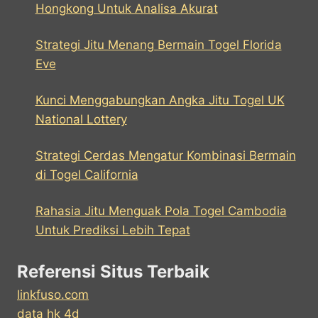
Hongkong Untuk Analisa Akurat
Strategi Jitu Menang Bermain Togel Florida
Eve
Kunci Menggabungkan Angka Jitu Togel UK
National Lottery
Strategi Cerdas Mengatur Kombinasi Bermain
di Togel California
Rahasia Jitu Menguak Pola Togel Cambodia
Untuk Prediksi Lebih Tepat
Referensi Situs Terbaik
linkfuso.com
data hk 4d