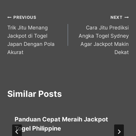
Post
PREVIOUS
NEXT
Trik Jitu Menang
Cara Jitu Prediksi
navigation
Jackpot di Togel
Angka Togel Sydney
Japan Dengan Pola
Agar Jackpot Makin
Akurat
Dekat
Similar Posts
Panduan Cepat Meraih Jackpot
Togel Philippine