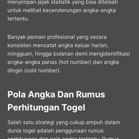
menyimpan jejak statistik yang bisa ditelaah
untuk melihat kecenderungan angka-angka
tertentu.
Banyak pemain profesional yang secara
konsisten mencatat angka keluar harian,
mingguan, hingga bulanan demi mengidentifikasi
angka-angka panas (hot number) dan angka
dingin (cold number).
Pola Angka Dan Rumus
Perhitungan Togel
Salah satu strategi yang cukup ampuh dalam
dunia togel adalah penggunaan rumus