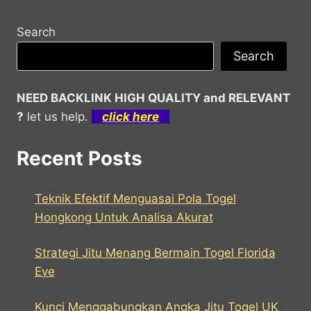
Search
Search
NEED BACKLINK HIGH QUALITY and RELEVANT
?
let us help.
click here
Recent Posts
Teknik Efektif Menguasai Pola Togel
Hongkong Untuk Analisa Akurat
Strategi Jitu Menang Bermain Togel Florida
Eve
Kunci Menggabungkan Angka Jitu Togel UK