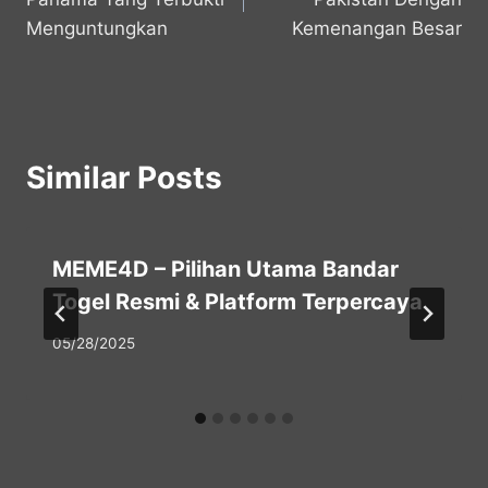
Menguntungkan
Kemenangan Besar
Similar Posts
MEME4D – Pilihan Utama Bandar
Togel Resmi & Platform Terpercaya
05/28/2025