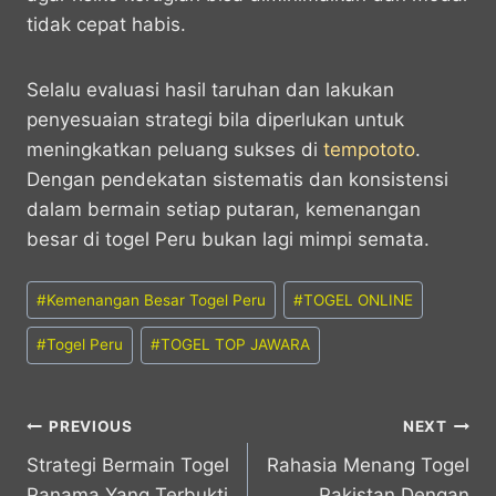
tidak cepat habis.
Selalu evaluasi hasil taruhan dan lakukan
penyesuaian strategi bila diperlukan untuk
meningkatkan peluang sukses di
tempototo
.
Dengan pendekatan sistematis dan konsistensi
dalam bermain setiap putaran, kemenangan
besar di togel Peru bukan lagi mimpi semata.
Post
#
Kemenangan Besar Togel Peru
#
TOGEL ONLINE
Tags:
#
Togel Peru
#
TOGEL TOP JAWARA
Post
PREVIOUS
NEXT
Strategi Bermain Togel
Rahasia Menang Togel
navigation
Panama Yang Terbukti
Pakistan Dengan