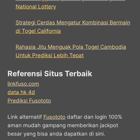
National Lottery
Strategi Cerdas Mengatur Kombinasi Bermain
di Togel California
Rahasia Jitu Menguak Pola Togel Cambodia
Untuk Prediksi Lebih Tepat
Referensi Situs Terbaik
linkfuso.com
data hk 4d
Prediksi Fusototo
Link alternatif
Fusototo
daftar dan login 100%
aman mudah gampang memberikan jackpot
besar yang bisa anda dapatkan di sini.