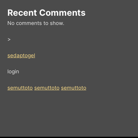
Recent Comments
No comments to show.
>
sedaptogel
login
semuttoto
semuttoto
semuttoto