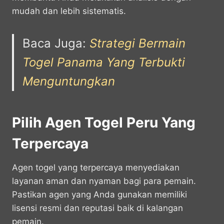
mudah dan lebih sistematis.
Baca Juga:
Strategi Bermain
Togel Panama Yang Terbukti
Menguntungkan
Pilih Agen Togel Peru Yang
Terpercaya
Agen togel yang terpercaya menyediakan
layanan aman dan nyaman bagi para pemain.
Pastikan agen yang Anda gunakan memiliki
lisensi resmi dan reputasi baik di kalangan
pemain.