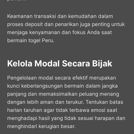
Keamanan transaksi dan kemudahan dalam
proses deposit dan penarikan juga penting untuk
menjaga kenyamanan dan fokus Anda saat
bermain togel Peru.
Kelola Modal Secara Bijak
Pengelolaan modal secara efektif merupakan
kunci keberlangsungan bermain dalam jangka
panjang dan memaksimalkan peluang menang
dengan lebih aman dan terukur. Tentukan batas
harian taruhan agar tidak terbawa emosi saat
menghadapi hasil yang tidak sesuai harapan dan
menghindari kerugian besar.