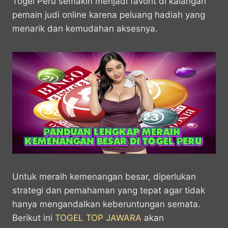
a
c
s
l
y
n
Togel Peru semakin menjadi favorit di kalangan
t
e
s
e
p
e
pemain judi online karena peluang hadiah yang
s
b
e
g
e
menarik dan kemudahan aksesnya.
A
o
n
r
p
o
g
a
p
k
e
m
r
Untuk meraih kemenangan besar, diperlukan
strategi dan pemahaman yang tepat agar tidak
hanya mengandalkan keberuntungan semata.
Berikut ini
TOGEL TOP JAWARA
akan