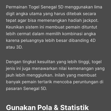
Permainan Togel Senegal 5D menggunakan lima
digit angka utama yang harus ditebak secara
tepat agar bisa memenangkan hadiah jackpot.
Keunikan sistem ini membuat pemain dituntut
lebih cermat dalam memilih kombinasi angka
karena peluangnya lebih besar dibanding 4D
atau 3D.
Dengan tingkat kesulitan yang lebih tinggi, togel
jenis ini juga menawarkan nilai kemenangan yang
jauh lebih menggiurkan. Inilah yang membuat
banyak pemain tertarik mencoba peruntungan di
pasaran Senegal 5D.
Gunakan Pola & Statistik