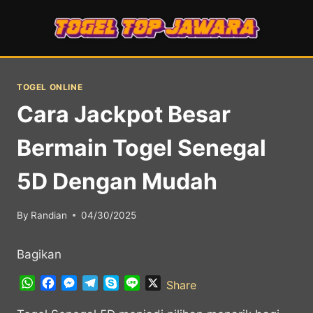
Skip
to
content
TOGEL ONLINE
Cara Jackpot Besar
Bermain Togel Senegal
5D Dengan Mudah
By
Randian
04/30/2025
Bagikan
W
F
M
T
S
L
X
Share
h
a
e
e
k
i