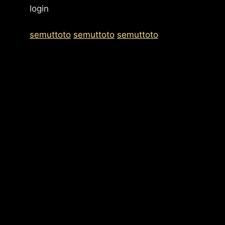
login
semuttoto
semuttoto
semuttoto