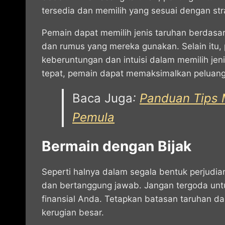
tersedia dan memilih yang sesuai dengan str
Pemain dapat memilih jenis taruhan berdasark
dan rumus yang mereka gunakan. Selain itu
keberuntungan dan intuisi dalam memilih jen
tepat, pemain dapat memaksimalkan peluan
Baca Juga
:
Panduan Tips 
Pemula
Bermain dengan Bijak
Seperti halnya dalam segala bentuk perjudia
dan bertanggung jawab. Jangan tergoda un
finansial Anda. Tetapkan batasan taruhan da
kerugian besar.