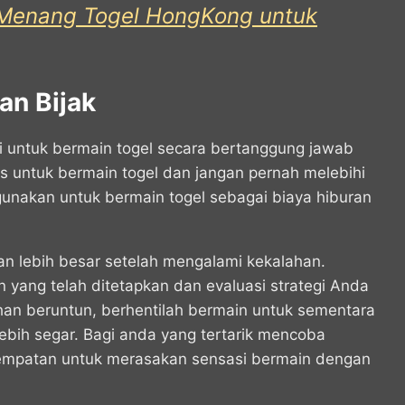
Menang Togel HongKong untuk
n Bijak
 untuk bermain togel secara bertanggung jawab
s untuk bermain togel dan jangan pernah melebihi
unakan untuk bermain togel sebagai biaya hiburan
n lebih besar setelah mengalami kekalahan.
n yang telah ditetapkan dan evaluasi strategi Anda
han beruntun, berhentilah bermain untuk sementara
lebih segar. Bagi anda yang tertarik mencoba
patan untuk merasakan sensasi bermain dengan