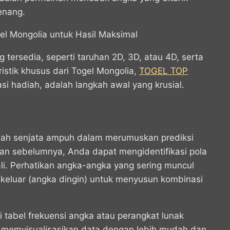
enang.
tersedia, seperti taruhan 2D, 3D, atau 4D, serta
istik khusus dari Togel Mongolia,
TOGEL TOP
si hadiah, adalah langkah awal yang krusial.
dalah senjata ampuh dalam merumuskan prediksi
an sebelumnya, Anda dapat mengidentifikasi pola
i. Perhatikan angka-angka yang sering muncul
keluar (angka dingin) untuk menyusun kombinasi
rti tabel frekuensi angka atau perangkat lunak
da memvisualisasikan data dengan lebih mudah dan