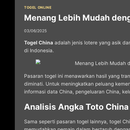
TOGEL ONLINE
Menang Lebih Mudah denga
03/06/2025
Togel China
adalah jenis lotere yang asik d
di Indonesia.
Pasaran togel ini menawarkan hasil yang tr
diminati. Untuk meningkatkan peluang kem
informasi data China, pengeluaran China, kel
Analisis Angka Toto China
Sama seperti pasaran togel lainnya, togel Ch
memudahkan pemain dalam bertaruh dengan p