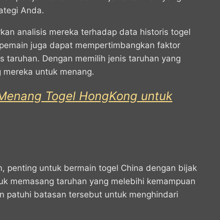
ategi Anda.
an analisis mereka terhadap data historis togel
, pemain juga dapat mempertimbangkan faktor
is taruhan. Dengan memilih jenis taruhan yang
g mereka untuk menang.
Menang Togel HongKong untuk
n, penting untuk bermain togel China dengan bijak
tuk memasang taruhan yang melebihi kemampuan
n patuhi batasan tersebut untuk menghindari