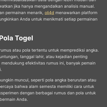
watkan jika hanya mengandalkan analisis manual.
han permainan menarik,
oli4d
menawarkan platform
ngkinkan Anda untuk menikmati setiap permainan
ola Togel
mus atau pola tertentu untuk memprediksi angka.
ntungan, tanggal lahir, atau kejadian penting
ng mendukung efektivitas rumus ini, banyak pemain
.
mungkin muncul, seperti pola angka berurutan atau
percaya bahwa alam semesta memiliki cara untuk
 Eksperimen dengan berbagai rumus dan pola untuk
bermain Anda.