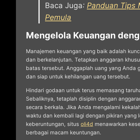
Baca Juga
:
Panduan Tips 
Pemula
Mengelola Keuangan denga
Manajemen keuangan yang baik adalah kunci
dan berkelanjutan. Tetapkan anggaran khusu
batas tersebut. Anggaplah uang yang Anda g
dan siap untuk kehilangan uang tersebut.
Hindari godaan untuk terus memasang taruha
Sebaliknya, tetaplah disiplin dengan anggara
secara berkala. Jika Anda mengalami kekala
waktu dan kembali lagi dengan pikiran yang 
keberuntungan, situs
oli4d
menawarkan kesem
berbagai macam keuntungan.