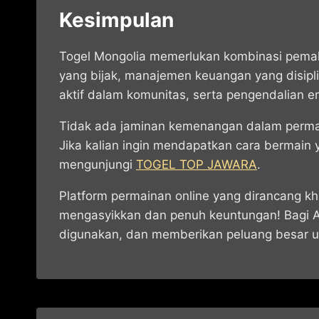
Kesimpulan
Togel Mongolia memerlukan kombinasi pemah
yang bijak, manajemen keuangan yang disiplin
aktif dalam komunitas, serta pengendalian e
Tidak ada jaminan kemenangan dalam permaina
Jika kalian ingin mendapatkan cara bermain ya
mengunjungi
TOGEL TOP JAWARA
.
Platform permainan online yang dirancang 
mengasyikkan dan penuh keuntungan! Bagi A
digunakan, dan memberikan peluang besar 