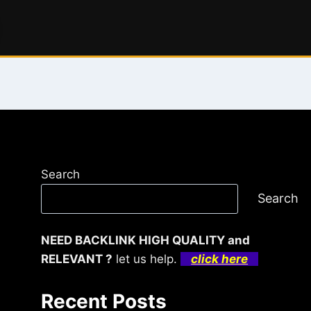
Search
Search
NEED BACKLINK HIGH QUALITY and
RELEVANT ?
let us help.
click here
Recent Posts