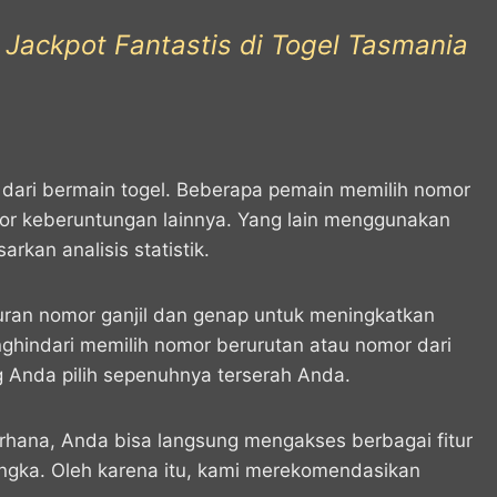
 Jackpot Fantastis di Togel Tasmania
 dari bermain togel. Beberapa pemain memilih nomor
omor keberuntungan lainnya. Yang lain menggunakan
kan analisis statistik.
ran nomor ganjil dan genap untuk meningkatkan
ghindari memilih nomor berurutan atau nomor dari
 Anda pilih sepenuhnya terserah Anda.
hana, Anda bisa langsung mengakses berbagai fitur
 angka. Oleh karena itu, kami merekomendasikan