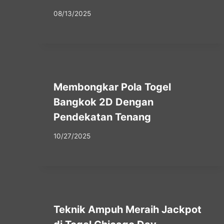
08/13/2025
Membongkar Pola Togel
Bangkok 2D Dengan
Pendekatan Tenang
10/27/2025
Teknik Ampuh Meraih Jackpot