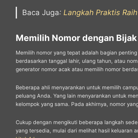
Baca Juga
:
Langkah Praktis Raih
Memilih Nomor dengan Bijak
Memilih nomor yang tepat adalah bagian penting
berdasarkan tanggal lahir, ulang tahun, atau n
generator nomor acak atau memilih nomor berdasar
Beberapa ahli menyarankan untuk memilih campu
peluang Anda. Yang lain menyarankan untuk men
kelompok yang sama. Pada akhirnya, nomor yang
Cukup dengan mengikuti beberapa langkah seder
yang tersedia, mulai dari melihat hasil keluaran