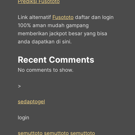
Prediksi Fusototo
Link alternatif
Fusototo
daftar dan login
100% aman mudah gampang
memberikan jackpot besar yang bisa
anda dapatkan di sini.
Recent Comments
No comments to show.
>
sedaptogel
login
semuttoto
semuttoto
semuttoto