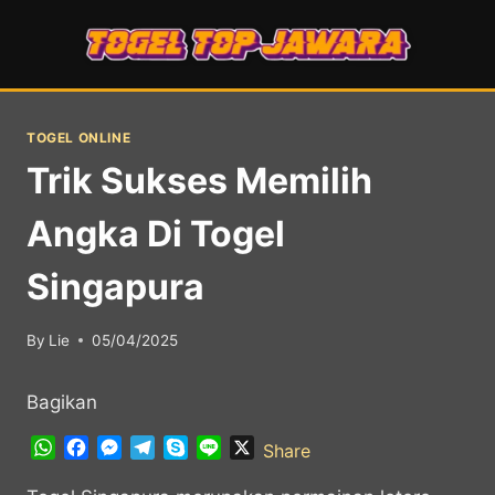
Skip
to
content
TOGEL ONLINE
Trik Sukses Memilih
Angka Di Togel
Singapura
By
Lie
05/04/2025
Bagikan
W
F
M
T
S
L
X
Share
h
a
e
e
k
i