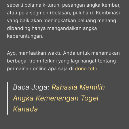
seperti pola naik-turun, pasangan angka kembar,
atau pola segmen (belasan, puluhan). Kombinasi
yang baik akan meningkatkan peluang menang
dibanding hanya mengandalkan angka
keberuntungan.
Ayo, manfaatkan waktu Anda untuk menemukan
berbagai trenn terkini yang lagi hangat tentang
permainan online apa saja di
dono toto
.
Baca Juga:
Rahasia Memilih
Angka Kemenangan Togel
Kanada