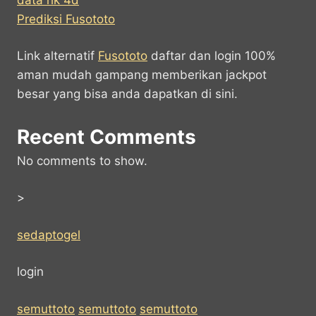
Prediksi Fusototo
Link alternatif
Fusototo
daftar dan login 100%
aman mudah gampang memberikan jackpot
besar yang bisa anda dapatkan di sini.
Recent Comments
No comments to show.
>
sedaptogel
login
semuttoto
semuttoto
semuttoto