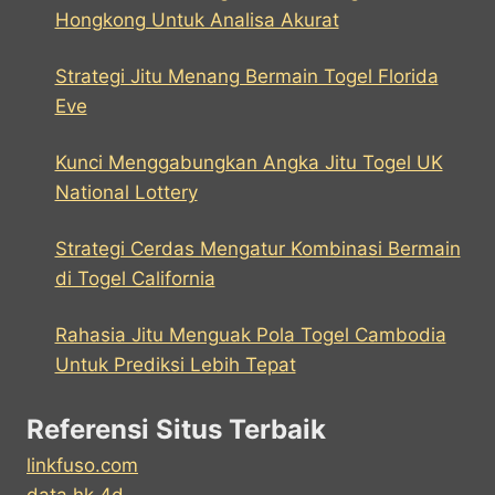
Hongkong Untuk Analisa Akurat
Strategi Jitu Menang Bermain Togel Florida
Eve
Kunci Menggabungkan Angka Jitu Togel UK
National Lottery
Strategi Cerdas Mengatur Kombinasi Bermain
di Togel California
Rahasia Jitu Menguak Pola Togel Cambodia
Untuk Prediksi Lebih Tepat
Referensi Situs Terbaik
linkfuso.com
data hk 4d