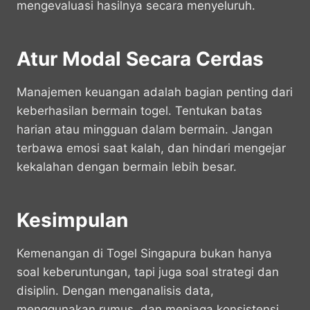
mengevaluasi hasilnya secara menyeluruh.
Atur Modal Secara Cerdas
Manajemen keuangan adalah bagian penting dari
keberhasilan bermain togel. Tentukan batas
harian atau mingguan dalam bermain. Jangan
terbawa emosi saat kalah, dan hindari mengejar
kekalahan dengan bermain lebih besar.
Kesimpulan
Kemenangan di Togel Singapura bukan hanya
soal keberuntungan, tapi juga soal strategi dan
disiplin. Dengan menganalisis data,
menggunakan rumus, dan menjaga konsistensi,