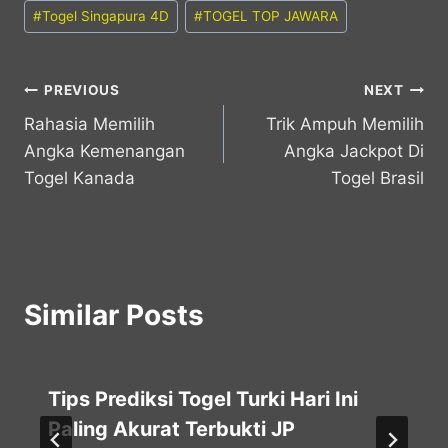
#
Togel Singapura 4D
#
TOGEL TOP JAWARA
Post
PREVIOUS
NEXT
Rahasia Memilih
Trik Ampuh Memilih
navigation
Angka Kemenangan
Angka Jackpot Di
Togel Kanada
Togel Brasil
Similar Posts
Tips Prediksi Togel Turki Hari Ini
Paling Akurat Terbukti JP