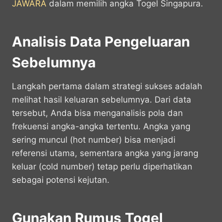
JAWARA
dalam memilih angka Togel Singapura.
Analisis Data Pengeluaran
Sebelumnya
Langkah pertama dalam strategi sukses adalah
melihat hasil keluaran sebelumnya. Dari data
tersebut, Anda bisa menganalisis pola dan
frekuensi angka-angka tertentu. Angka yang
sering muncul (hot number) bisa menjadi
referensi utama, sementara angka yang jarang
keluar (cold number) tetap perlu diperhatikan
sebagai potensi kejutan.
Gunakan Rumus Togel